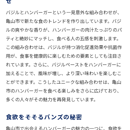
せ
隠し味に使われる地元産の素材
バジルとハンバーガーという一見意外な組み合わせが、
バンズ選びのこだわり
亀山市で新たな食のトレンドを作り出しています。バジ
地元の風味を活かしたトッピング
ルの爽やかな香りが、ハンバーガーの肉汁たっぷりのパ
バジルの持つ多彩な風味
ティと絶妙にマッチし、食べる人の五感を刺激します。
バジルの香りを楽しむ亀山市の特製ハンバーガ
この組み合わせは、バジルが持つ消化促進効果や抗菌作
ー
用が、食事を健康的に楽しむための要素としても注目さ
バジルの香りを最大限に引き出す方法
れています。さらに、バジルペーストをハンバーガーに
加えることで、風味が増し、より深い味わいを楽しむこ
特製バンズのこだわり
とができます。こうしたユニークな組み合わせは、亀山
ジューシーなパティとの相性
市のハンバーガーを食べる楽しみをさらに広げており、
香り豊かなバジルソース
多くの人々がその魅力を再発見しています。
食欲をそそるトッピングの秘密
家庭でも楽しめるレシピ
食欲をそそるバンズの秘密
亀山市の地元食材で楽しむバジル香るハンバー
亀山市で出会えるハンバーガーの魅力の一つに、食欲を