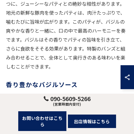
つに、ジューシーなパティとの絶妙な相性があります。
地元の新鮮な豚肉を使ったパティは、肉汁たっぷりで、
噛むたびに旨味が広がります。このパティが、バジルの
爽やかな香りと一緒に、口の中で最高のハーモニーを奏
でます。バジルはその香りでパティの旨味を引き立て、
さらに食欲をそそる効果があります。特製のバンズと組
み合わせることで、全体として奥行きのある味わいを楽
しむことができます。
香り豊かなバジルソース
バジルの香りを最大限に活かした特製バジルソースは、
090-5609-5266
(営業時間内受付)
亀山市のハンバーガーをさらに特別なものにしていま
す。このソースは、新鮮なバジルの葉をたっぷりと使用
お問い合わせはこち
出店情報はこちら
し、他のスパイスやオイルと絶妙にブレンドされていま
ら
す。ソースのフレッシュさが、ジューシーなパティや風