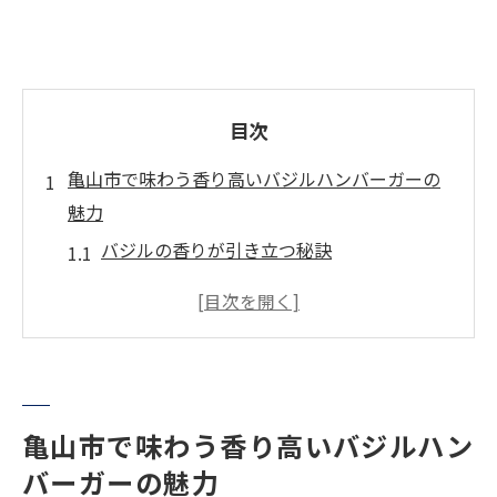
目次
亀山市で味わう香り高いバジルハンバーガーの
魅力
バジルの香りが引き立つ秘訣
亀山市ならではのユニークな素材選び
地元食材を活かした絶品パティ
バジルとハンバーガーの意外な組み合わせ
食欲をそそるバンズの秘密
香りを楽しむための最適な食べ方
亀山市で味わう香り高いバジルハン
バーガーの魅力
絶品ハンバーガーと亀山市の新鮮なバジルの出