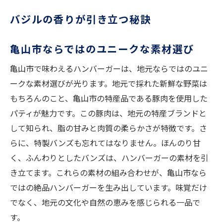
会い
バジルの香りが引き立つ秘訣
新鮮バジルの選び方
地産地消のバジルの魅力
亀山市ならではのユニークな素材選び
バジルを使ったソースの工夫
亀山市で味わえるハンバーガーは、地元ならではのユニ
ハンバーガーに合うバジルの種類
ークな素材選びが光ります。地元で採れた新鮮な野菜は
亀山市のバジル栽培の歴史
もちろんのこと、亀山市の特産品である豚肉を使用した
バジルが香るハンバーガーの裏側
パティが魅力です。この豚肉は、地元の特産ブランドと
バジルが香るハンバーガーが亀山市で人気の理
して知られ、脂の甘みと肉質の柔らかさが特徴です。さ
由
らに、特製バンズも忘れてはなりません。ほんのり甘
地元住民が愛するその味
く、ふんわりとしたバンズは、ハンバーガーの素材を引
観光客にも評判の絶品
き立てます。これらの素材の組み合わせが、亀山市なら
ではの絶品ハンバーガーを生み出しています。味覚だけ
風味を引き立てる調理法
でなく、地元の文化や自然の恵みを感じられる一品で
バジルの健康効果とハンバーガー
す。