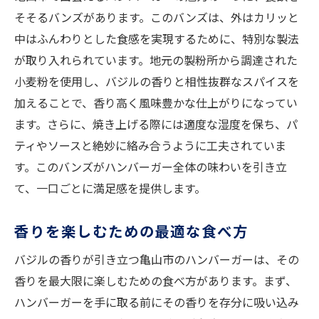
ガー
そそるバンズがあります。このバンズは、外はカリッと
地元農家との協力で生まれる味
中はふんわりとした食感を実現するために、特別な製法
バジルの香りを活かす新鮮野菜
が取り入れられています。地元の製粉所から調達された
亀山市産のバジルと肉の相性
小麦粉を使用し、バジルの香りと相性抜群なスパイスを
地元の味を引き立てる特製ソース
加えることで、香り高く風味豊かな仕上がりになってい
ます。さらに、焼き上げる際には適度な湿度を保ち、パ
バジルハンバーガーの新しい楽しみ方
ティやソースと絶妙に絡み合うように工夫されていま
地元のイベントで味わう特別感
す。このバンズがハンバーガー全体の味わいを引き立
亀山市で味わうバジルハンバーガーの特別な体
て、一口ごとに満足感を提供します。
験
亀山市の自然と共に楽しむ食事
香りを楽しむための最適な食べ方
バジルの香りを巡る旅
バジルの香りが引き立つ亀山市のハンバーガーは、その
全身で味わうバジルの香り
香りを最大限に楽しむための食べ方があります。まず、
特別なイベントでの楽しみ方
ハンバーガーを手に取る前にその香りを存分に吸い込み
亀山市の魅力を活かした食体験