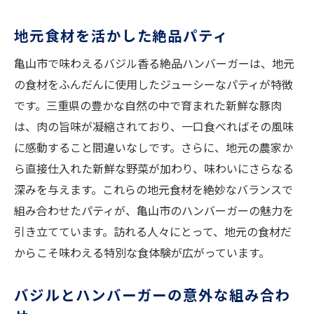
人気店の工夫と秘密
食べるべき時期とイベント
地元食材を活かした絶品パティ
亀山市で体験するバジルたっぷりのハンバーガ
亀山市で味わえるバジル香る絶品ハンバーガーは、地元
ーの美味しさ
の食材をふんだんに使用したジューシーなパティが特徴
バジルの風味を活かす調理法
です。三重県の豊かな自然の中で育まれた新鮮な豚肉
ハンバーガーに合う亀山市の食材
は、肉の旨味が凝縮されており、一口食べればその風味
一口で広がるバジルの香り
に感動すること間違いなしです。さらに、地元の農家か
亀山市のバジル市場の現状
ら直接仕入れた新鮮な野菜が加わり、味わいにさらなる
特製ソースの秘密
深みを与えます。これらの地元食材を絶妙なバランスで
組み合わせたパティが、亀山市のハンバーガーの魅力を
訪れるべきハンバーガー店
引き立てています。訪れる人々にとって、地元の食材だ
亀山市の食材を活かしたバジルハンバーガーの
からこそ味わえる特別な食体験が広がっています。
秘密
亀山市産の新鮮野菜を使用
バジルとハンバーガーの意外な組み合わ
バジルの香りとジューシーパティ