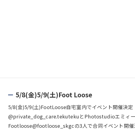
5/8(金)5/9(土)Foot Loose
5/8(金)5/9(土)FootLoose自宅室内でイベント開
@private_dog_care.tekutekuとPhotostudioエミ
Footloose@footloose_skgcの3人で合同イベント開