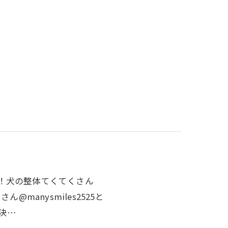
催決定！犬の整体てくてくさん
ィーさん@manysmiles2525と
催決…