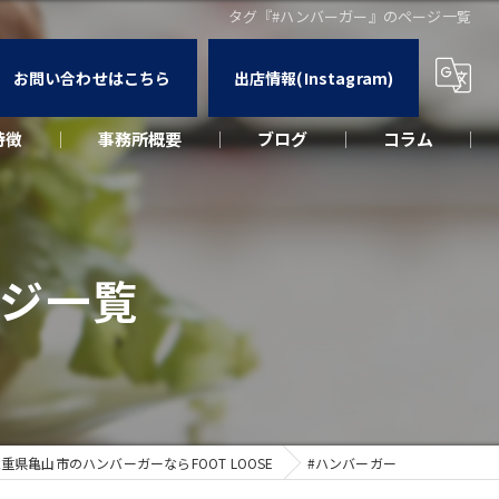
タグ『#ハンバーガー』のページ一覧
お問い合わせはこちら
出店情報(Instagram)
特徴
事務所概要
ブログ
コラム
カー
ウト
ージ一覧
ーク
出店
重県亀山市のハンバーガーならFOOT LOOSE
#ハンバーガー