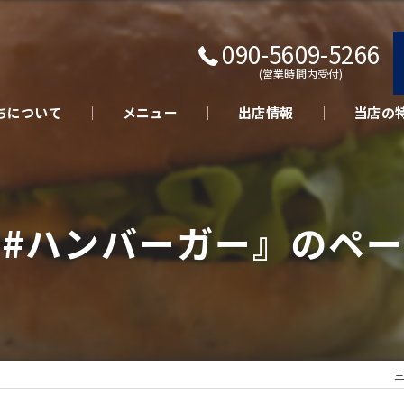
090-5609-5266
(営業時間内受付)
ちについて
メニュー
出店情報
当店の
キッチン
テイクア
#ハンバーガー』のペ
さくらポ
美味しい
イベント
三