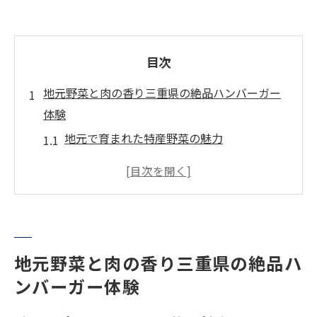
目次
地元野菜と肉の香り三重県の絶品ハンバーガー
体験
地元で育まれた特産野菜の魅力
地元農家が提供する新鮮な肉の味わい
三重県でしか味わえないハンバーガーの秘
密
香り豊かなソースが引き立てる地元の風味
地元産の食材で作られる絶品パティ
地元野菜と肉の香り三重県の絶品ハ
地元食材の組み合わせが生み出す絶妙な香
ンバーガー体験
り