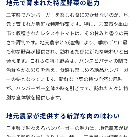
地元で育まれた特産野菜の魅力
三重県でしか味わえない地産地消のハンバーガ
ーの魅力
三重県でハンバーガーを楽しむ際に欠かせないのが、地
地産地消がもたらす食材の新鮮さ
元で育まれた新鮮な特産野菜です。特に、志摩市や亀山
市で収穫されたレタスやトマトは、その甘みと香りの高
三重県の風土が育む特別な味わい
さで評判です。地元農家との連携により、季節ごとに最
食材にこだわったハンバーガーの意外な魅
も旬な野菜が提供され、訪れるたびに新たな味わいと出
力
会えます。これらの特産野菜は、バンズとパティの間で
地元農家と共同開発したオリジナルレシピ
色鮮やかな彩りを添え、食感も楽しめる絶品ハンバーガ
地域の味を凝縮した特製バンズ
ーの要となっています。新鮮な野菜の持つ自然な風味
地元の人々が愛する伝統的な味
が、ハンバーガー全体の味を引き立て、訪れた人々に特
三重県の食材で特別な香りのハンバーガーを楽
別な食体験を提供します。
しむ
地域ならではの風味豊かなレシピ
地元農家が提供する新鮮な肉の味わい
地元の野菜が引き立てるハンバーガーの香
三重県で味わえるハンバーガーの魅力は、地元農家が提
り