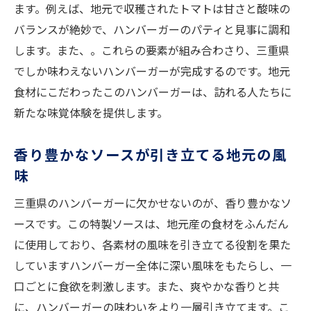
ーの魅力
ます。例えば、地元で収穫されたトマトは甘さと酸味の
バランスが絶妙で、ハンバーガーのパティと見事に調和
焼き加減にこだわった絶妙なパティ
します。また、。これらの要素が組み合わさり、三重県
肉の旨味を引き立てる特製香辛料
でしか味わえないハンバーガーが完成するのです。地元
地元の風味を最大限に引き出す技
食材にこだわったこのハンバーガーは、訪れる人たちに
味わい深いハンバーガーの秘密
新たな味覚体験を提供します。
地元のシェフが教える焼き方の極意
香ばしさを増すための特製グリル技術
香り豊かなソースが引き立てる地元の風
三重県のハンバーガー特集地元の香りを楽しむ
味
三重県の素材を活かした特集メニュー
三重県のハンバーガーに欠かせないのが、香り豊かなソ
地元の食文化とハンバーガーの融合
ースです。この特製ソースは、地元産の食材をふんだん
特集：三重県の旬の食材を使ったレシピ
に使用しており、各素材の風味を引き立てる役割を果た
していますハンバーガー全体に深い風味をもたらし、一
地元の味覚を体験するためのガイド
口ごとに食欲を刺激します。また、爽やかな香りと共
地域イベントで楽しむハンバーガーの香り
に、ハンバーガーの味わいをより一層引き立てます。こ