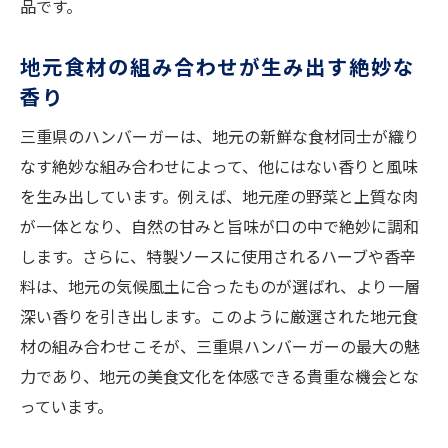
品です。
地元の特産品を使ったハンバーガーの美味
しさ
地元食材の組み合わせが生み出す絶妙な
新鮮な素材がもたらす特別な食体験
香り
三重県のハンバーガーは、地元の新鮮な食材同士が織り
なす絶妙な組み合わせによって、他にはない香りと風味
を生み出しています。例えば、地元産の野菜と上質な肉
が一体となり、自然の甘みと旨味が口の中で絶妙に調和
します。さらに、特製ソースに使用されるハーブや香辛
料は、地元の気候風土に合ったものが選ばれ、より一層
深い香りを引き出します。このように厳選された地元食
材の組み合わせこそが、三重県ハンバーガーの最大の魅
力であり、地元の美食文化を体感できる貴重な機会とな
っています。