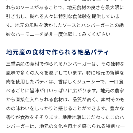
旅行者におすすめの地元風味の体験
れらのソースがあることで、地元食材の良さを最大限に
地元食材が生み出す三重県の絶品ハンバーガー
引き出し、訪れる人々に特別な食体験を提供していま
地元食材の組み合わせが生む豊かな香り
す。地元の風味を活かしたソースとハンバーガーとの絶
三重県ならではの食材の個性
妙なハーモニーを是非一度体験してみてください。
地域の特産品を活かした絶品ハンバーガー
地元産の食材で作られる絶品パティ
地元農家とのコラボレーションレシピ
三重県産の味を凝縮した一品
三重県産の食材で作られるハンバーガーは、その独特な
ハンバーガーに込められた地域愛
風味で多くの人々を魅了しています。特に地元の新鮮な
肉を使用したパティは、香ばしくジューシーで、一口食
三重県のハンバーガーで味わう新鮮食材の豊か
べるごとに旨味が口いっぱいに広がります。地元の農家
な香り
から直接仕入れられる食材は、品質が高く、素材そのも
地元の新鮮食材が生む芳醇な香り
のの味わいをしっかりと感じることができます。豊かな
三重県産の新鮮食材が織り成す味わい
香りが食欲をそそります。地産地消にこだわったこのハ
素材の香りを最大限に引き出す調理法
ンバーガーは、地元の文化や風土を感じられる特別な一
風味豊かな地元野菜の魅力