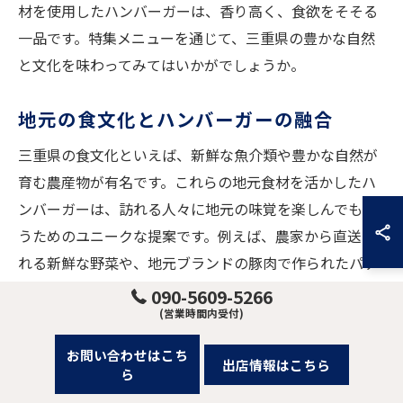
材を使用したハンバーガーは、香り高く、食欲をそそる
一品です。特集メニューを通じて、三重県の豊かな自然
と文化を味わってみてはいかがでしょうか。
地元の食文化とハンバーガーの融合
三重県の食文化といえば、新鮮な魚介類や豊かな自然が
育む農産物が有名です。これらの地元食材を活かしたハ
ンバーガーは、訪れる人々に地元の味覚を楽しんでもら
うためのユニークな提案です。例えば、農家から直送さ
れる新鮮な野菜や、地元ブランドの豚肉で作られたパテ
ィは、地元の風味を感じることができます。さらに、地
090-5609-5266
(営業時間内受付)
元の味噌や醤油を使った特製ソースが、ハンバーガーに
奥深い味わいを与えています。これらの要素が見事に融
お問い合わせはこち
出店情報はこちら
合することで、三重県ならではの一味違うハンバーガー
ら
が誕生します。地元の食文化を体感できる一品として、