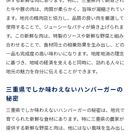
供する新鮮な肉にあります。特に、三重県内で飼育され
三重県産の豚肉を使ったジューシーパティ
た牛や豚の肉は、肉質が柔らかく、旨味が凝縮されてい
新鮮なハーブが香る特製ソース
ます。地元の精肉店と協力し、品質の良い肉を厳選して
使用することで、ジューシーなパティが焼き上げられま
直送の野菜が生み出すフレッシュな味わい
す。この新鮮な肉は、特製のソースや新鮮な野菜と組み
香ばしい焼き加減が生む特別な食感
合わせることで、食材同士の相乗効果を生み出し、どの
三重県の新鮮食材で作る香り高いハンバーガー
一品も完成度の高い味わいになります。地産地消の理念
の秘密
に基づき、地域の経済を支えると同時に、訪れる人々に
地元で育つ野菜の香りの秘密
地元の魅力を存分に伝えることができます。
三重県産肉の美味しさの理由
秘密のスパイスブレンドとその効果
三重県でしか味わえないハンバーガーの
食材の産地がもたらす風味の違い
秘密
素材にこだわった手作りの製法
三重県でしか味わえないハンバーガーの秘密は、地元で
新鮮さを保つための工夫と努力
育てられた新鮮な食材にあります。特に三重県の農家が
香ばしいパティが引き立てる三重県ハンバーガ
提供する新鮮な野菜と肉は、他にはない風味を生み出し