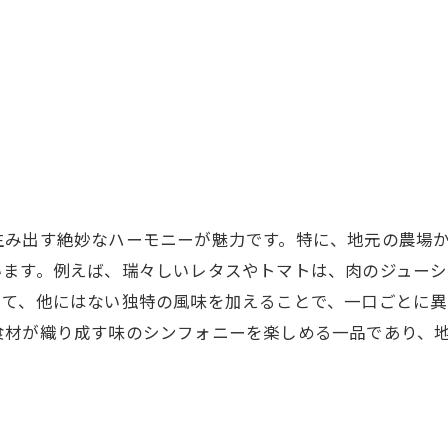
食材へのこだわりが光るお店
地元の農家と連携したレストラン
観光客にも人気のハンバーガー店
観光中に立ち寄りたい三重県の絶品ハンバーガー店リスト
観光の合間に楽しむべきハンバーガー
駅近でアクセス良好なハンバーガー店
地元食材を活かす店の紹介
生み出す絶妙なハーモニーが魅力です。特に、地元の農場
家族向けおすすめカフェ
います。例えば、瑞々しいレタスやトマトは、肉のジュー
三重県の食文化を体験できるスポット
して、他にはない独特の風味を加えることで、一口ごとに異
地元の味を堪能できるハンバーガー店
食材が織り成す味のシンフォニーを楽しめる一品であり、
地元の食材で味わうハンバーガー三重県ならではの魅力と
地域の特色を活かしたハンバーガー
新鮮な水産物を使った独創的な一品