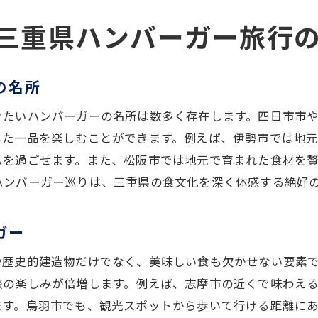
地元の伝統を感じるハンバーガー
三重県ハンバーガー旅行
食材選びから始まる美味しさ
三重県の四季を味わうハンバーガー
の名所
食材への誇りを感じるハンバーガー
三重県の食の豊かさを体感できるハンバーガーの旅へ
きたいハンバーガーの名所は数多く存在します。四日市市
ハンバーガーが映し出す三重の食文化
した一品を楽しむことができます。例えば、伊勢市では地
地元食材の奥深さに迫る旅
ムを過ごせます。また、松阪市では地元で育まれた食材を
ハンバーガー巡りは、三重県の食文化を深く体感する絶好
ハンバーガーを通じて知る三重の歴史
食を通じた新たな発見
ガー
三重ならではの食の旅路
地元の人々と触れ合う食の体験
や歴史的建造物だけでなく、美味しい食も欠かせない要素
旅の楽しみが倍増します。例えば、志摩市の近くで味わえ
ジューシーなパティが魅力三重県ハンバーガー特集
ます。鳥羽市でも、観光スポットから歩いて行ける距離に
肉の旨味を閉じ込めたパティ