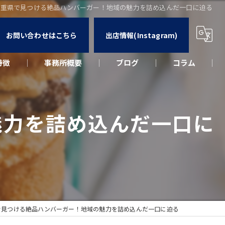
三重県で見つける絶品ハンバーガー！地域の魅力を詰め込んだ一口に迫る
お問い合わせはこちら
出店情報(Instagram)
特徴
事務所概要
ブログ
コラム
カー
魅力を詰め込んだ一口に
ウト
ーク
出店
で見つける絶品ハンバーガー！地域の魅力を詰め込んだ一口に迫る