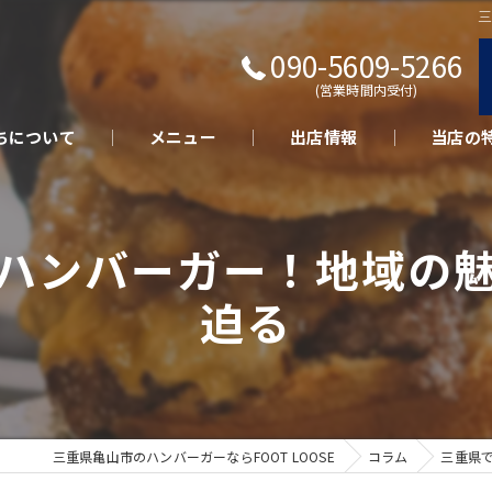
090-5609-5266
(営業時間内受付)
ちについて
メニュー
出店情報
当店の
キッチン
ハンバーガー！地域の
テイクア
迫る
さくらポ
美味しい
イベント
三重県亀山市のハンバーガーならFOOT LOOSE
コラム
三重県