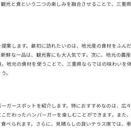
。観光と食という二つの楽しみを融合させることで、三重
地元の肉を使用したフィリング
特製マリネで味わうパティ
パティに合うバンズの秘密
パティの焼き加減が決め手
を提案します。最初に訪れたいのは、地元産の食材をふん
地域の食材を活かしたパティ
た新鮮な一品は、観光客にも大人気です。次に、地元の農
三重県で味わう絶品ハンバーガー新鮮さと工夫が光る品々
興。地元の食材を使うことで、三重県ならではの味わいを
地元の食材を取り入れた創作ハンバーガー
ょう。
新鮮さが際立つ一品料理
店主のこだわりが生む独自の味
季節ごとに変わるハンバーガーの楽しみ
バーガースポットを紹介します。特におすすめなのは、広
丁寧に調理された素材の魅力
にこだわったハンバーガーを楽しむことができます。また
食材と技が織り成す美味しさ
て食べられます。さらに、見晴らしの良いテラス席では、