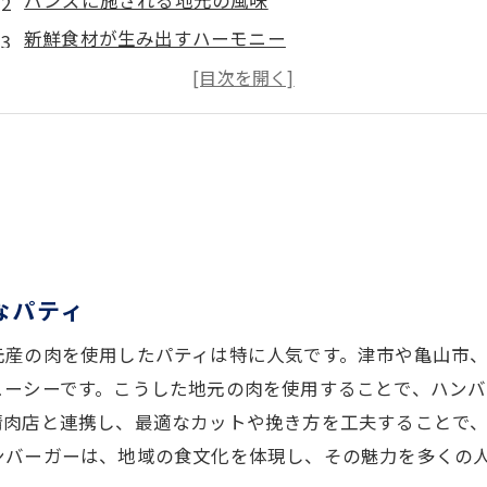
バンズに施される地元の風味
新鮮食材が生み出すハーモニー
地元の風味を感じる三重県ハンバーガー旅行のすすめ
ハンバーガー巡りで訪れたい三重の名所
観光と共に楽しむ三重のハンバーガー
地元の風味を感じるルートの提案
家族連れにおすすめのスポット
地元住民のイチオシハンバーガー
三重県の風味をより深く知るための旅
なパティ
三重県産食材を駆使した究極のハンバーガーが楽しめるス
元産の肉を使用したパティは特に人気です。津市や亀山市
新鮮な食材を使用した人気店
ューシーです。こうした地元の肉を使用することで、ハン
個性豊かなハンバーガーが揃うスポット
精肉店と連携し、最適なカットや挽き方を工夫することで
ンバーガーは、地域の食文化を体現し、その魅力を多くの
三重県ならではの特別な一品