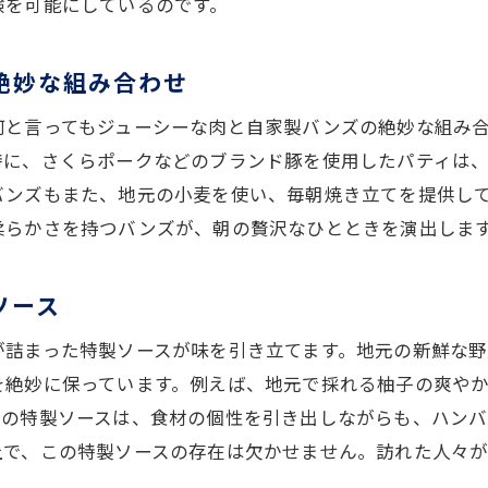
験を可能にしているのです。
三重県の自然を感じるフレーバー
食べるたびに新しい発見がある味
絶妙な組み合わせ
地域に愛される味を守り続ける努力
何と言ってもジューシーな肉と自家製バンズの絶妙な組み
特に、さくらポークなどのブランド豚を使用したパティは
バンズもまた、地元の小麦を使い、毎朝焼き立てを提供し
柔らかさを持つバンズが、朝の贅沢なひとときを演出しま
ソース
が詰まった特製ソースが味を引き立てます。地元の新鮮な
を絶妙に保っています。例えば、地元で採れる柚子の爽や
らの特製ソースは、食材の個性を引き出しながらも、ハン
上で、この特製ソースの存在は欠かせません。訪れた人々