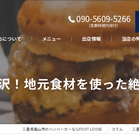
090-5609-5266
(営業時間内受付)
ちについて
メニュー
出店情報
当店の
キッチン
テイクア
沢！地元食材を使った
さくらポ
美味しい
イベント
三重県亀山市のハンバーガーならFOOT LOOSE
コラム
三