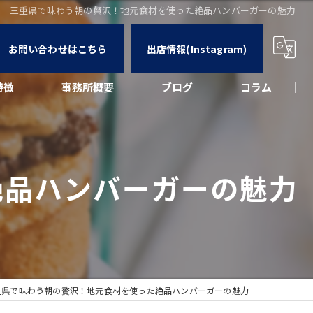
三重県で味わう朝の贅沢！地元食材を使った絶品ハンバーガーの魅力
お問い合わせはこちら
出店情報(Instagram)
特徴
事務所概要
ブログ
コラム
カー
ウト
絶品ハンバーガーの魅力
ーク
出店
重県で味わう朝の贅沢！地元食材を使った絶品ハンバーガーの魅力