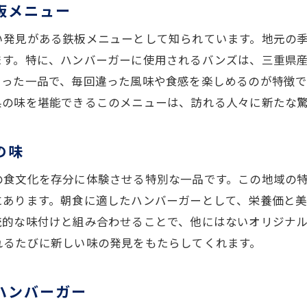
子供から大人まで楽しめる優しい味わい
板メニュー
特製ソースが引き立てる三重県ハンバーガーの美味し
い発見がある鉄板メニューとして知られています。地元の
シェフ自慢の特製ソースの魅力
ます。特に、ハンバーガーに使用されるバンズは、三重県
シンプルなハンバーガーに特別な味わいをプラス
まった一品で、毎回違った風味や食感を楽しめるのが特徴
県の味を堪能できるこのメニューは、訪れる人々に新たな
地元の調味料を活かした風味豊かな味
ソースが肉と野菜の美味しさを引き出す秘密
の味
味わい深いソースが織りなす絶妙なハーモニー
毎回変わるソースが提供する新しい発見
の食文化を存分に体験させる特別な一品です。この地域の
地元農家の愛情が詰まった三重の贅沢ハンバーガー
にあります。朝食に適したハンバーガーとして、栄養価と
統的な味付けと組み合わせることで、他にはないオリジナ
農家直送の新鮮食材で作る信頼の一品
れるたびに新しい味の発見をもたらしてくれます。
生産者の顔が見える安心感の理由
地域に根ざした食材選びのこだわり
ハンバーガー
風味を活かすための丁寧な調理法