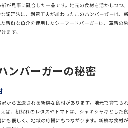
一口ごとに感じる地元農家の情熱
革新が見事に融合した一品です。地元の食材を活かしつつ
的な調理法に、創意工夫が加わったこのハンバーガーは、
食材の個性を引き出すプロの技
れた新鮮な魚介を使用したシーフードバーガーは、革新の
三重県で忘れられない朝食体験をハンバーガーで
続けます。
旅の思い出に残る特別な朝の一皿
観光とともに楽しむ地元の味
一度訪れたらまた行きたくなる魅力
家族や友人との楽しい時間を演出
ハンバーガーの秘密
旅行者を歓迎する心温まるサービス
地元の人々に愛され続ける理由
材
地元の味を堪能！三重の絶品ハンバーガー
農家から直送される新鮮な食材があります。地元で育てら
食通が認める絶品ハンバーガーの味わい
例えば、朝採れのレタスやトマトは、シャキシャキとした
地元の誇りを感じる一品
境にも優しく、地域の応援にもつながります。新鮮な食材
素材と調理法にこだわった贅沢な味