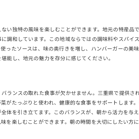
朝食にぴったりの三重県産ハンバーガーを味わう
朝の目覚めに最適なボリュームと栄養
一日のスタートにふさわしい贅沢なひと時
えない独特の風味を楽しむことができます。地元の特産品
三重県の風景とともに楽しむ朝食体験
事に調和しています。この地域ならではの調味料やスパイ
忙しい朝に嬉しい手軽さと満足感
を使ったソースは、味の奥行きを増し、ハンバーガーの美
ヘルシーで栄養豊富な地元食材の魅力
を堪能し、地元の魅力を存分に感じてください。
地元のカフェで味わう至福の朝食
新鮮な野菜とジューシーな肉で楽しむ三重の朝
朝採れ野菜が彩るヘルシーバーガー
、バランスの取れた食事が欠かせません。三重県で提供さ
肉汁あふれるパティが醍醐味
野菜がたっぷりと使われ、健康的な食事をサポートします。
シンプルだからこそ美味しい、究極の朝食
が全体を引き立てます。このバランスが、朝から活力を与え
地元産の野菜と肉の絶妙なハーモニー
風味を楽しむことができます。朝の時間を大切にしたい方
朝の活力を引き出す栄養満点バーガー