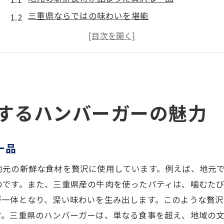
三重県ならではの味わいを堪能
朝食にぴったりな絶妙なバランス
訪れるたびに新しい発見がある鉄板メニュー
地元の食文化を体験するこだわりの味
伝統と革新が融合した特別な朝のハンバーガー
地元食材で作る絶品ハンバーガーの秘密
するハンバーガーの魅力
地元農家から直送された新鮮な食材
ジューシーな肉と自家製バンズの絶妙な組み合わ
一品
シェフのこだわりが詰まった特製ソース
地元の新鮮な食材を贅沢に使用しています。例えば、地元
三重県の伝統的調味料が味に深みを与える
のです。また、三重県産の牛肉を使ったパティは、噛むた
季節ごとの旬の食材を取り入れたメニュー
が一体となり、深い味わいを生み出します。このような贅
一度食べたら忘れられない風味の秘密
す。三重県のハンバーガーは、単なる食事を超え、地域の