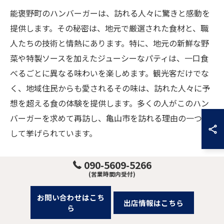
能褒野町のハンバーガーは、訪れる人々に驚きと感動を
提供します。その秘密は、地元で厳選された食材と、職
人たちの技術と情熱にあります。特に、地元の新鮮な野
菜や特製ソースを加えたジューシーなパティは、一口食
べるごとに異なる味わいを楽しめます。観光客だけでな
く、地域住民からも愛されるその味は、訪れた人々に予
想を超える食の体験を提供します。多くの人がこのハン
バーガーを求めて再訪し、亀山市を訪れる理由の一つと
して挙げられています。
能褒野町のハンバーガーと観光
090-5609-5266
(営業時間内受付)
能褒野町に訪れる際、ハンバーガーは見逃せない体験の
お問い合わせはこち
一部です。多くの観光客がこの地を訪れる理由には、豊
出店情報はこちら
ら
かな自然と共に、この特別なハンバーガーの存在があり