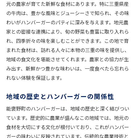
元の農家が育てた新鮮な食材にあります。特に三重県産
地域住民が愛するハンバーガーとは
の牛肉は、豊かな風味とジューシーさで知られ、その味
予想を超える味の発見
わいがハンバーガーのパティに深みを与えます。地元農
能褒野町のハンバーガーと観光
家との密接な連携により、旬の野菜も豊富に取り入れら
三重の自然と共に楽しむ能褒野町のハンバーガ
れ、四季折々の味を楽しむことができます。この地で育
ー
まれた食材は、訪れる人々に本物の三重の味を提供し、
自然と調和した食事の魅力
地域の食文化を堪能させてくれます。農家との協力が生
み出す、新鮮かつ豊かな味わいは、一度食べたら忘れら
能褒野町の自然景観と食の関係
れない体験を保証します。
ハンバーガーが引き立てる風景の美しさ
自然体験を豊かにするハンバーガー
地域の歴史とハンバーガーの関係性
四季折々の自然と共に味わう
能褒野町のハンバーガーは、地域の歴史と深く結びつい
能褒野町のエコフレンドリーな食事
ています。歴史的に農業が盛んなこの地域では、地元の
亀山市能褒野町のハンバーガーが人気の理由
食材を大切にする文化が根付いており、これがハンバー
地元の人々が支持する理由
ガーの味わいに反映されています。伝統的な農業技術と