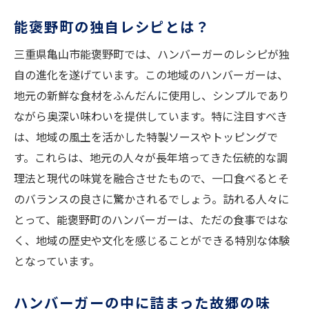
亀山市の隠れ家的なハンバーガー店
能褒野町の独自レシピとは？
地元食材の旨みを引き出す調理法
三重県亀山市能褒野町では、ハンバーガーのレシピが独
亀山市の文化が影響する味
自の進化を遂げています。この地域のハンバーガーは、
観光客を魅了するハンバーガーの秘密
地元の新鮮な食材をふんだんに使用し、シンプルであり
亀山市のハンバーガーの革新
ながら奥深い味わいを提供しています。特に注目すべき
亀山市ハンバーガーの口コミと評判
は、地域の風土を活かした特製ソースやトッピングで
自然の中で味わう亀山自慢のハンバーガー
す。これらは、地元の人々が長年培ってきた伝統的な調
自然環境が育む絶品の味
理法と現代の味覚を融合させたもので、一口食べるとそ
アウトドアで楽しむハンバーガー体験
のバランスの良さに驚かされるでしょう。訪れる人々に
とって、能褒野町のハンバーガーは、ただの食事ではな
地元の恵みとハンバーガーの融合
く、地域の歴史や文化を感じることができる特別な体験
自然と共生するハンバーガーの役割
となっています。
亀山の風景と共に楽しむ食事
自然素材を活かしたハンバーガーの健康効
ハンバーガーの中に詰まった故郷の味