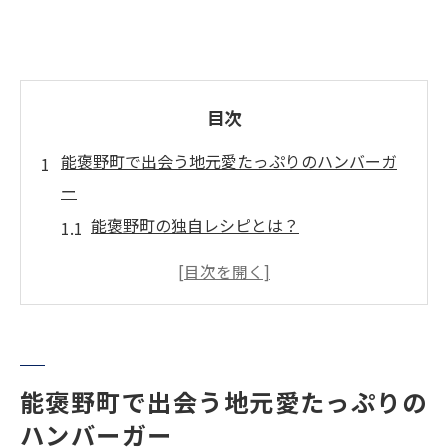
目次
能褒野町で出会う地元愛たっぷりのハンバーガ
ー
能褒野町の独自レシピとは？
ハンバーガーの中に詰まった故郷の味
能褒野町の農家が育てた食材の魅力
地域の歴史とハンバーガーの関係性
地元の食文化を活かした新しい試み
能褒野町のハンバーガーと地域活性化
能褒野町で出会う地元愛たっぷりの
ハンバーガー
隠れた美味しさ！亀山市のハンバーガーの魅力