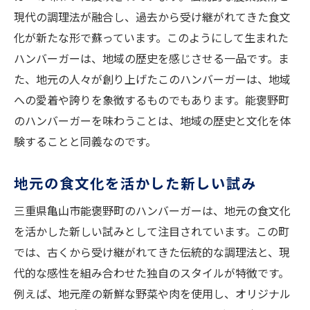
観光客が集まる魅力的なポイント
現代の調理法が融合し、過去から受け継がれてきた食文
口コミで広がるハンバーガーの評判
化が新たな形で蘇っています。このようにして生まれた
シェフのこだわりが詰まった一品
ハンバーガーは、地域の歴史を感じさせる一品です。ま
た、地元の人々が創り上げたこのハンバーガーは、地域
リピーターが絶えない理由
への愛着や誇りを象徴するものでもあります。能褒野町
全世代に愛されるハンバーガー
のハンバーガーを味わうことは、地域の歴史と文化を体
地元のこだわりが詰まった亀山のハンバーガー
験することと同義なのです。
こだわりのソースと具材
食材選びから始まる美味しさ
地元の食文化を活かした新しい試み
職人技が光る調理法
三重県亀山市能褒野町のハンバーガーは、地元の食文化
地域色豊かなハンバーガーの開発
を活かした新しい試みとして注目されています。この町
地元の歴史を感じる一品
では、古くから受け継がれてきた伝統的な調理法と、現
持続可能な食材使用への取り組み
代的な感性を組み合わせた独自のスタイルが特徴です。
例えば、地元産の新鮮な野菜や肉を使用し、オリジナル