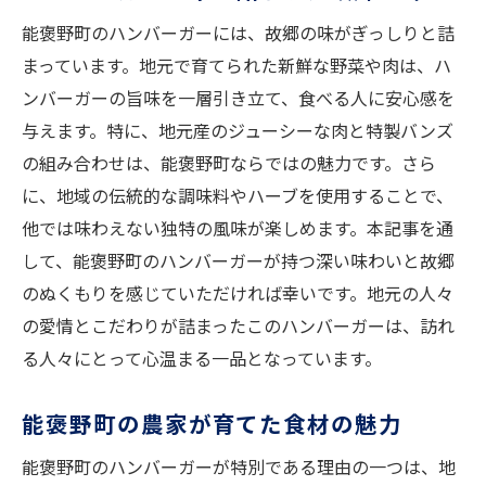
果
能褒野町のハンバーガーには、故郷の味がぎっしりと詰
地元食材を活かした能褒野町の絶品ハンバーガ
まっています。地元で育てられた新鮮な野菜や肉は、ハ
ー
ンバーガーの旨味を一層引き立て、食べる人に安心感を
能褒野町の食材が生む豊かな風味
与えます。特に、地元産のジューシーな肉と特製バンズ
地元生産者との協力で実現する味
の組み合わせは、能褒野町ならではの魅力です。さら
能褒野町の四季を感じるハンバーガー
に、地域の伝統的な調味料やハーブを使用することで、
地域の特産品を取り入れたレシピ
他では味わえない独特の風味が楽しめます。本記事を通
新鮮な食材で作る安心・安全なハンバーガ
して、能褒野町のハンバーガーが持つ深い味わいと故郷
ー
のぬくもりを感じていただければ幸いです。地元の人々
の愛情とこだわりが詰まったこのハンバーガーは、訪れ
能褒野町の食材で健康を考える
る人々にとって心温まる一品となっています。
能褒野町で発見した驚きのハンバーガー体験
能褒野町のハンバーガーの歴史
能褒野町の農家が育てた食材の魅力
訪れる人々を驚かせる新メニュー
能褒野町のハンバーガーが特別である理由の一つは、地
ハンバーガーを通じて知る能褒野町の魅力