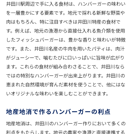
井田川駅周辺で手に入る食材は、ハンバーガーの味わい
風味豊かなハンバーガーの魅力
を一層豊かにする要素です。地元で採れる新鮮な野菜や
食卓を彩るアレンジレシピ
肉はもちろん、特に注目すべきは井田川特産の食材で
井田川の特色を生かしたハンバーガー
す。例えば、地元の漁港から直接仕入れる魚介類を使用
家庭で手軽に楽しむ地元グルメ
したフィッシュバーガーは、豊かな香りと味わいが特徴
ハンバーガーに合うサイドメニューの提案
です。また、井田川名産の牛肉を用いたパティは、肉汁
見た目も楽しむハンバーガーの盛り付け
がジューシーで、噛むたびに口いっぱいに旨味が広がり
井田川の味を家庭で！特別なハンバーガーレシ
ます。これらの食材が組み合わさることで、井田川なら
ピ
ではの特別なハンバーガーが出来上がります。井田川の
特別な日に作りたい贅沢なレシピ
恵まれた自然環境が育んだ素材を使うことで、他にはな
いオリジナルな味わいを楽しむことができます。
家庭で楽しむハンバーガーのアレンジ
井田川の風味を再現するためのテクニック
地産地消で作るハンバーガーの利点
料理初心者でも安心のステップ
地産地消は、井田川のハンバーガー作りにおいて多くの
特別なソースで味わうハンバーガー
利点をもたらします。地元の農家や漁港と直接連携する