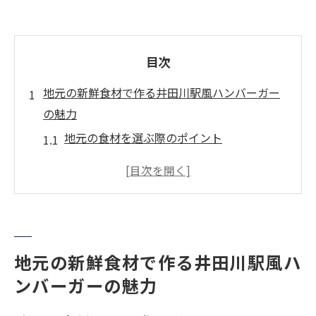
目次
地元の新鮮食材で作る井田川駅風ハンバーガー
の魅力
地元の食材を選ぶ際のポイント
新鮮な食材で味わうハンバーガーの美味し
さ
井田川の食材が引き立てるハンバーガーの
味
地産地消で作るハンバーガーの利点
地元の新鮮食材で作る井田川駅風ハ
井田川駅周辺で手に入るおすすめ食材
ンバーガーの魅力
食材の選び方で変わるハンバーガーの風味