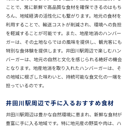
地元の味を引き立てる秘訣
ことで、常に新鮮で高品質な食材を確保できるのはもち
地域に根付いた井田川駅のハンバーガーを家庭
ろん、地域経済の活性化にも繋がります。地元の食材を
で楽しむ
利用することで、輸送コストが削減され、環境への負担
地域の特産品を活かしたハンバーガー
を軽減することが可能です。また、地産地消のハンバー
家庭で作ることで感じる地元の温かさ
ガーは、その土地ならではの風味を提供し、観光客にも
地域色豊かなハンバーガーの味わい方
特別な食体験を提供します。井田川駅周辺で楽しむハン
地元住民に愛される理由
バーガーは、地元の自然と文化を感じられる絶好の機会
となります。地産地消を取り入れたハンバーガーは、そ
ハンバーガー作りに込められた思い
の地域に根ざした味わいと、持続可能な食文化の一端を
地元の味を継承する文化
担っているのです。
井田川駅発！家庭で楽しむ極上ハンバーガーの
再現レシピ
井田川駅周辺で手に入るおすすめ食材
井田川駅から伝わる極上ハンバーガーの秘
井田川駅周辺は豊かな自然環境に恵まれ、新鮮な食材が
密
豊富に手に入る地域です。特に地元産の野菜や肉は、ハ
家庭でプロの味を楽しむ方法