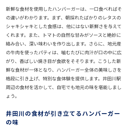
新鮮な食材を使用したハンバーガーは、一口食べればそ
井田川の風味を生かすトッピングアイディ
の違いがわかります。まず、朝採れたばかりのレタスの
ア
シャキシャキとした食感は、他にはない新鮮さを与えて
家庭で作る贅沢なハンバーガーのレシピ
くれます。また、トマトの自然な甘みがソースと絶妙に
井田川駅で見つけた絶品ハンバーガーの作り方
絡み合い、深い味わいを作り出します。さらに、地元産
井田川で人気の高いハンバーガーの特徴
の牛肉を使ったパティは、噛むたびに肉汁が口の中に広
地元の人々に愛される理由とは
がり、香ばしい焼き目が食欲をそそります。こうした新
家庭で再現するためのステップバイステッ
鮮な食材が一体となり、ハンバーガー全体の美味しさを
プガイド
格段に引き上げ、特別な食体験を提供します。井田川駅
素材選びから始まる絶品ハンバーガー
周辺の食材を活かして、自宅でも地元の味を堪能しまし
井田川駅周辺で学んだ調理テクニック
ょう。
ハンバーガーに合うパンの選び方
井田川の食材が引き立てるハンバーガー
井田川駅の風味豊かなハンバーガーで食卓を彩
の味
る