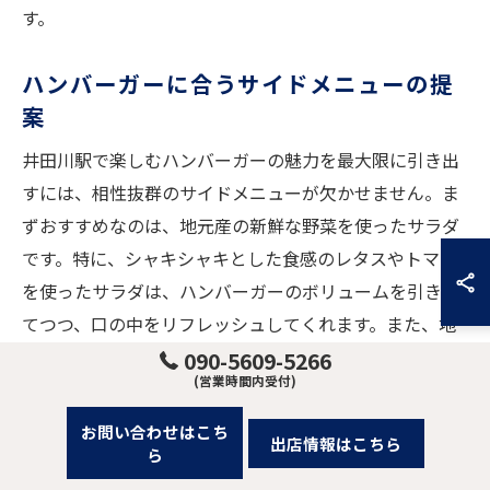
す。
ハンバーガーに合うサイドメニューの提
案
井田川駅で楽しむハンバーガーの魅力を最大限に引き出
すには、相性抜群のサイドメニューが欠かせません。ま
ずおすすめなのは、地元産の新鮮な野菜を使ったサラダ
です。特に、シャキシャキとした食感のレタスやトマト
を使ったサラダは、ハンバーガーのボリュームを引き立
てつつ、口の中をリフレッシュしてくれます。また、地
元の素材を取り入れたフライドポテトも外せません。井
090-5609-5266
(営業時間内受付)
田川の特産品であるじゃがいもを使ったフライドポテト
は、外はカリッと、中はホクホクで、ハンバーガーとの
お問い合わせはこち
出店情報はこちら
相性は抜群です。他にも地元の豆腐を使った手作り豆腐
ら
ナゲットも、ヘルシーで食べ応えがあります。こうした