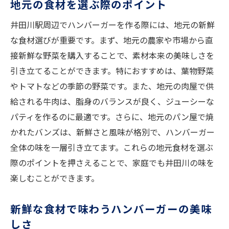
地元の食材を選ぶ際のポイント
井田川駅周辺のグルメハンバーガーを家庭で再
現する方法
井田川駅周辺でハンバーガーを作る際には、地元の新鮮
家庭で再現するための基本レシピ
な食材選びが重要です。まず、地元の農家や市場から直
接新鮮な野菜を購入することで、素材本来の美味しさを
プロの技を取り入れた家庭向けアレンジ
引き立てることができます。特におすすめは、葉物野菜
調理のコツで変わる味わい
やトマトなどの季節の野菜です。また、地元の肉屋で供
失敗しないハンバーガーの作り方
給される牛肉は、脂身のバランスが良く、ジューシーな
地元の味を忠実に再現する秘訣
パティを作るのに最適です。さらに、地元のパン屋で焼
家庭で楽しむ井田川風ハンバーガーの魅力
かれたバンズは、新鮮さと風味が格別で、ハンバーガー
ハンバーガーをもっと美味しく！井田川の秘密
全体の味を一層引き立てます。これらの地元食材を選ぶ
のレシピ
際のポイントを押さえることで、家庭でも井田川の味を
味わいを深める特製ソースの作り方
楽しむことができます。
井田川風ハンバーガーの決め手となる材料
新鮮な食材で味わうハンバーガーの美味
職人技が光る特別な調理法
しさ
絶品ハンバーガーを作るための調味料選び