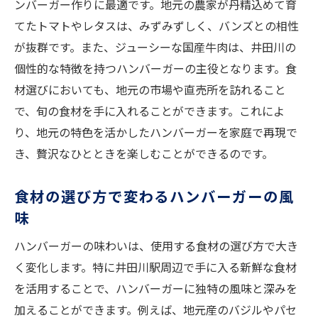
ンバーガー作りに最適です。地元の農家が丹精込めて育
再現レシピで味わう地元の味
てたトマトやレタスは、みずみずしく、バンズとの相性
調理過程でのポイントと注意点
が抜群です。また、ジューシーな国産牛肉は、井田川の
井田川の文化を感じるハンバーガー
個性的な特徴を持つハンバーガーの主役となります。食
再現レシピの活用法と楽しみ方
材選びにおいても、地元の市場や直売所を訪れること
で、旬の食材を手に入れることができます。これによ
り、地元の特色を活かしたハンバーガーを家庭で再現で
き、贅沢なひとときを楽しむことができるのです。
食材の選び方で変わるハンバーガーの風
味
ハンバーガーの味わいは、使用する食材の選び方で大き
く変化します。特に井田川駅周辺で手に入る新鮮な食材
を活用することで、ハンバーガーに独特の風味と深みを
加えることができます。例えば、地元産のバジルやパセ