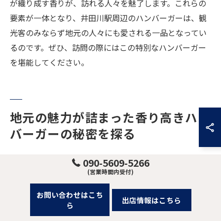
が織り成す香りが、訪れる人々を魅了します。これらの
要素が一体となり、井田川駅周辺のハンバーガーは、観
光客のみならず地元の人々にも愛される一品となってい
るのです。ぜひ、訪問の際にはこの特別なハンバーガー
を堪能してください。
地元の魅力が詰まった香り高きハン
バーガーの秘密を探る
地域の魅力を凝縮した一品
090-5609-5266
(営業時間内受付)
井田川駅周辺で楽しめるハンバーガーは、地域の魅力が
ぎゅっと詰まった一品です。地元の農家から直接仕入れ
お問い合わせはこち
出店情報はこちら
ら
た新鮮な野菜を使用し、肉の味わいを最大限に引き立て