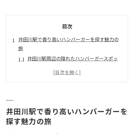
目次
井田川駅で香り高いハンバーガーを探す魅力の
旅
井田川駅周辺の隠れたハンバーガースポッ
ト
地元の人々がおすすめするハンバーガー店
駅周辺で見つける香り豊かなハンバーガー
旅の途中で立ち寄りたい人気のハンバーガ
ー
井田川駅で香り高いハンバーガーを
香ばしい香りの元、地元の食材とは
探す魅力の旅
井田川駅近辺のハンバーガー巡りの楽しさ