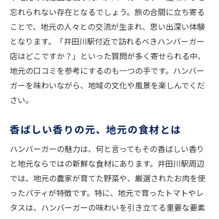
忘れられない存在となるでしょう。旅の合間に立ち寄る
地域文化とハンバーガーのコラボレーショ
ことで、地元の人々との交流が生まれ、思い出深い体験
ン
となります。「井田川駅付近で訪れるべきハンバーガー
井田川駅でのひととき香り豊かなハンバーガー
店はどこですか？」といった質問が多く寄せられる中、
の楽しみ方
地元の口コミを参考にするのも一つの手です。ハンバー
ハンバーガーを存分に楽しむためのポイン
ガーを味わいながら、地域の文化や風景を楽しんでくだ
ト
さい。
井田川駅周辺でのおすすめ散策コース
香り豊かなハンバーガーとのペアリング
香ばしい香りの元、地元の食材とは
駅でのランチタイムにぴったりなハンバー
ハンバーガーの魅力は、何と言ってもその香ばしい香り
ガー
と地元ならではの新鮮な食材にあります。井田川駅周辺
休日に訪れたいハンバーガースポット
では、地元の農家が育てた野菜や、厳選されたお肉を使
家族で楽しむハンバーガーの魅力
ったパティが特徴です。特に、地元で育ったトマトやレ
タスは、ハンバーガーの味わいを引き立てる重要な要素
香ばしい瞬間を求めて井田川駅周辺のハンバー