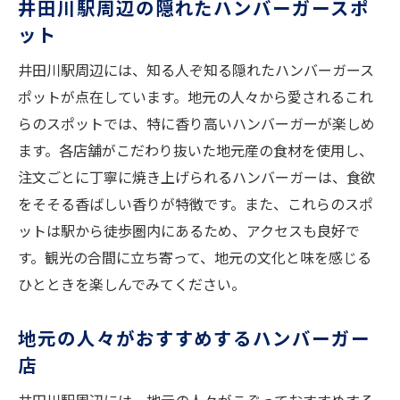
井田川駅周辺の隠れたハンバーガースポ
香ばしい香りと地域の味わい井田川駅周辺のハ
ット
ンバーガー体験
地域の味覚を感じるハンバーガーの魅力
井田川駅周辺には、知る人ぞ知る隠れたハンバーガース
ポットが点在しています。地元の人々から愛されるこれ
香ばしい香りの秘密、こだわりの調理法
らのスポットでは、特に香り高いハンバーガーが楽しめ
食材の新鮮さが際立つハンバーガー
ます。各店舗がこだわり抜いた地元産の食材を使用し、
井田川駅周辺で楽しむグルメツアー
注文ごとに丁寧に焼き上げられるハンバーガーは、食欲
地域に根付いたハンバーガーの特徴
をそそる香ばしい香りが特徴です。また、これらのスポ
リピーター続出のハンバーガー体験
ットは駅から徒歩圏内にあるため、アクセスも良好で
地元食材で際立つ香り井田川駅のハンバーガー
す。観光の合間に立ち寄って、地元の文化と味を感じる
の秘密
ひとときを楽しんでみてください。
なぜ地元食材が選ばれるのか
地元の人々がおすすめするハンバーガー
ハンバーガーの香りを引き立てる製法
店
地元農家との連携が生む新鮮さ
井田川駅周辺の食材活用法