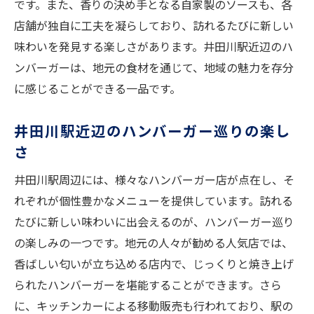
です。また、香りの決め手となる自家製のソースも、各
ガーを探る
店舗が独自に工夫を凝らしており、訪れるたびに新しい
香り豊かなハンバーガーの選び方
味わいを発見する楽しさがあります。井田川駅近辺のハ
駅周辺で出会う隠れた名店
ンバーガーは、地元の食材を通じて、地域の魅力を存分
香ばしい瞬間を捉えるためのポイント
に感じることができる一品です。
井田川駅周辺のハンバーガー地図
香りが誘うハンバーガーの旅
井田川駅近辺のハンバーガー巡りの楽し
地元に愛される店の雰囲気
さ
井田川駅周辺には、様々なハンバーガー店が点在し、そ
れぞれが個性豊かなメニューを提供しています。訪れる
たびに新しい味わいに出会えるのが、ハンバーガー巡り
の楽しみの一つです。地元の人々が勧める人気店では、
香ばしい匂いが立ち込める店内で、じっくりと焼き上げ
られたハンバーガーを堪能することができます。さら
に、キッチンカーによる移動販売も行われており、駅の