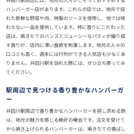
井田川駅周辺には、地元の人々がこぞっておすすめする
ハンバーガー店があります。これらの店では、地元で採
香り高いハンバーガーの誕生秘話
れた新鮮な野菜や肉、特製のソースを使用し、他では味
地元の食文化とハンバーガーの融合
わえない一品を提供しています。特に香りにこだわった
焼きたての香りが食欲をそそる井田川駅のハン
店は、焼きたてのバンズとジューシーなパティが織り成
バーガー
す香りが、店内に漂い食欲を刺激します。地元の人々の
焼きたての美味しさを感じる瞬間
口コミも高く、週末には行列ができる人気店も少なくあ
ハンバーガーの香ばしさを楽しむ工夫
りません。井田川駅を訪れた際には、ぜひ立ち寄ってみ
店舗自慢の焼き加減と食感
てください。
香りを楽しむためのベストなタイミング
駅周辺で見つける香り豊かなハンバーガ
井田川駅の人気ハンバーガーランキング
ー
焼きたてを提供するための取り組み
井田川駅訪問時に味わいたい香り高いハンバー
井田川駅周辺で香り豊かなハンバーガーを探し求める旅
ガーの魅力
は、地元の魅力を感じる絶好の機会です。注文を受けて
から焼き上げられるハンバーガーは、焼きたての香ばし
駅周辺で立ち寄りたいハンバーガースポッ