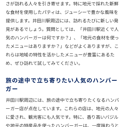
さが訪れる人々を引き寄せます。特に地元で採れた新鮮
ト
な食材を使用したパティは、ジューシーで豊かな風味を
観光客に人気のハンバーガーの秘密
提供します。井田川駅周辺には、訪れるたびに新しい発
香り高いハンバーガーを楽しむためのガイ
見があるでしょう。質問としては、「井田川駅近くで人
ド
気のハンバーガーは何ですか？」、「地元の食材を使っ
地元の人々に愛される味とは
たメニューはありますか？」などがよくありますが、こ
特別なひとときを演出するハンバーガー
れらは地域の特性を活かしたメニューが豊富にあるた
訪れる価値があるハンバーガーの魅力
め、ぜひ訪れて試してみてください。
地元の魅力が詰まった香り高きハンバーガーの
秘密を探る
旅の途中で立ち寄りたい人気のハンバー
ガー
地域の魅力を凝縮した一品
地元産食材のこだわりポイント
井田川駅周辺には、旅の途中で立ち寄りたくなるハンバ
風味豊かなハンバーガーが生まれるまで
ーガー店が点在しています。これらの店は、地元の人々
に愛され、観光客にも人気です。特に、香り高いバジル
香り高い秘密はどこにあるのか
や地元の特産品を使ったハンバーガーは、一度味わうと
井田川駅ならではのハンバーガーの特徴