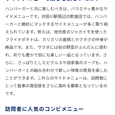
口コミで広がる人気の秘密
ハンバーガーと共に楽しむべきは、バラエティ豊かなサ
リピーター続出の絶品ハンバーガー
イドメニューです。井田川駅周辺の飲食店では、ハンバ
食べ歩きの醍醐味を満喫井田川駅のハンバーガ
ーガーと絶妙にマッチするサイドメニューが多く取り揃
ーの魅力
えられています。例えば、地元産のジャガイモを使った
駅から徒歩圏内のグルメスポット
フライドポテトは、カリカリの食感とホクホクの中身が
手軽に楽しめるテイクアウトメニュー
絶品です。また、サラダには旬の野菜がふんだんに使わ
食べ歩きに最適なロケーション
れ、彩りも豊かで目にも楽しい一品となっています。さ
ハンバーガーを楽しむための街歩きガイド
らに、さっぱりとしたピクルスや自家製のスープも、ハ
観光客にも人気の食べ歩きコース
ンバーガーとの組み合わせで新しい味覚の発見を楽しむ
ことができます。これらのサイドメニューは、訪問者に
地元住民がおすすめする隠れた名店
とって食事の満足感をさらに高める要素となっているの
驚きと満足が詰まった井田川駅の絶品ハンバー
です。
ガー体験
初めてでも安心の初心者ガイド
訪問者に人気のコンビメニュー
常連客が語るお気に入りの一皿