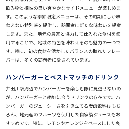
を楽しむ旅
飲み物と相性の良い爽やかなサイドメニューが楽しめま
家族で過ごす特別なひととき
す。このような季節限定メニューは、その時期にしか味
友人とシェアする美味しさ
わえない特別感を提供し、訪問者に新たな味わいを提案
旅の思い出を彩るグルメ
します。また、地元の農家と協力して仕入れた食材を使
記念日に選びたい一皿
用することで、地域の特色を味わえるのも魅力の一つで
す。特に、旬の食材を活かしたバランスの取れたフレー
大切な人と訪れたい隠れ家
バーは、多くの訪問者に愛されています。
井田川駅での味わい深いひととき
井田川駅の美味しさの瞬間心に刻まれるハンバ
ハンバーガーとベストマッチのドリンク
ーガーの魅力
井田川駅周辺でハンバーガーを楽しむ際に見逃せないの
一口で広がる幸せの瞬間
が、ハンバーガーと絶妙に合うドリンクの存在です。ハ
個性豊かな味わいの旅
ンバーガーのジューシーさを引き立てる炭酸飲料はもち
忘れられない贅沢な体験
ろん、地元産のフルーツを使用した自家製ジュースもお
料理人のこだわりが詰まった逸品
すすめです。特に、レモンやオレンジをベースにした爽
食べる瞬間の感動