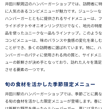
井田川駅周辺のハンバーガーショップでは、訪問者に特
満足度の高いセットメニュー
に人気のあるコンビメニューが魅力です。ジューシーな
特別な日にぴったりのごちそう
ハンバーガーとともに提供されるサイドメニューは、フ
ハンバーガーに合うデザート選び
ライドポテトやオニオンリングだけでなく、地元の特産
食事を彩る地元の食材紹介
品を使ったユニークな一品もラインナップ。このような
新しい発見がある井田川駅のハンバーガーとサ
コンビメニューは、味のバランスや食感の変化を楽しむ
イドメニュー
ことができ、多くの訪問者に選ばれています。特に、ハ
冒険心をくすぐる新しいメニュー
ンバーガーのパティに使用される肉の質と、サイドメニ
ューの新鮮さが決め手となっており、訪れた人々を満足
ユニークな組み合わせの楽しさ
させる要素の一つです。
新進気鋭のシェフが手がける一皿
未来の定番を探すグルメ体験
旬の食材を活かした季節限定メニュー
イベント限定の特別メニュー
井田川駅のハンバーガーショップでは、季節ごとに異な
訪れるたびに変わるメニュー
る旬の食材を活かした限定メニューが登場します。春に
思い出に残る井田川駅周辺の絶品ハンバーガー
は新鮮な野菜を使ったヘルシーバーガー、夏には冷たい