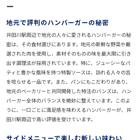
ーガー
ー
地元農家と連携した新鮮素材
地元で評判のハンバーガーの秘密
手作りソースが決め手の味
井田川駅周辺で地元の人々に愛されるハンバーガーの秘
地元パン屋の特製バンズ
密は、その食材選びにあります。地元の新鮮な野菜や厳
食材の組み合わせが生む新鮮な驚き
選された肉を使用し、素材そのものの味を最大限に引き
地域特産品を取り入れたメニュー
出す調理法が採用されています。特に、ジューシーなパ
栄養満点のバランスメニュー
ティと豊かな風味を持つ特製ソースは、訪れる人々の舌
ハンバーガー愛好家必見井田川駅で味わう特別
を唸らせる一品です。また、パンにもこだわりがあり、
な一皿
地元のベーカリーと共同開発した特注のバンズは、ハン
オリジナルレシピの魅力
バーガー全体のバランスを絶妙に整えています。このよ
長年愛される秘伝の味
うに、一口ごとに満足感を味わえるハンバーガーが、井
田川駅周辺で高い評価を受けています。
こだわりの調理法と食材選び
ファンを魅了する創作ハンバーガー
サイドメニューで楽しむ新しい味わい