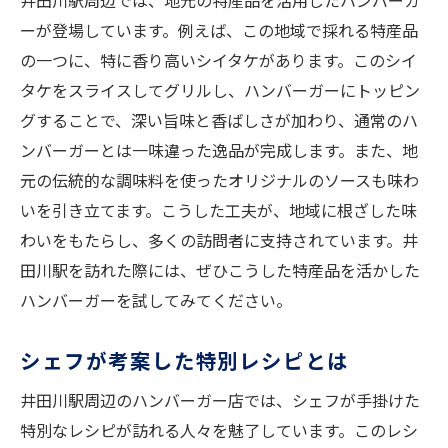
井田川駅周辺では、地元の特産品を活用したハンバーガ
ーが登場しています。例えば、この地域で採れる特産品
職人自慢の一品を堪能する方法
の一つに、特に香り高いシイタケがあります。このシイ
地元職人の技術が生み出す優れたハンバー
タケをスライスしてグリルし、ハンバーガーにトッピン
ガー
グすることで、深い旨味と香ばしさが加わり、通常のハ
地元食材が生み出す驚きの味！井田川駅のハン
ンバーガーとは一味違った逸品が完成します。また、地
バーガーに迫る
元の伝統的な調味料を使ったオリジナルのソースも味わ
驚きの食材がもたらす新しい味わい
いを引き立てます。こうした工夫が、地域に根ざした味
井田川駅の特産品を取り入れたレシピ
わいをもたらし、多くの訪問者に支持されています。井
食材選びの工夫がもたらす美味しさ
田川駅を訪れた際には、ぜひこうした特産品を活かした
地元の風味が詰まった一品
ハンバーガーを試してみてください。
ハンバーガーに込められた地域の誇り
シェフが考案した特別レシピとは
地元食材の魅力を最大限に引き出す技術
井田川駅の隠れた名品！ハンバーガーの深層に
井田川駅周辺のハンバーガー店では、シェフが手掛けた
迫る
特別なレシピが訪れる人々を魅了しています。このレシ