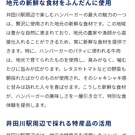
地元の新鮮な食材をふんだんに使用
なぜ井田川駅のハンバーガーが美味しいの
か
井田川駅周辺で楽しむハンバーガーの最大の魅力の一つ
は、贅沢に使用された地元の新鮮な食材です。この地域
秘伝の調理技術が生む絶妙な味わい
は豊かな自然に恵まれており、地元の農家や漁師から直
地域の食文化を反映したハンバーガーの味
接仕入れることができるため、常に新鮮な食材を提供で
井田川駅の歴史とハンバーガーの関係
きます。特に、ハンバーガーのパティに使われる牛肉
訪れる人々を魅了するその味の理由
は、地元で育てられたものを使用し、臭みがなく、噛む
ハンバーガーへの情熱が生み出す絶品の味
たびに旨みが広がります。レタスやトマトなどの野菜も
職人技が光る！井田川駅周辺で楽しむハンバー
朝採れたばかりのものが使用され、そのシャキシャキ感
ガーの組成
と甘みは訪れた人々を喜ばせます。こうした新鮮な食材
熟練の職人が作るハンバーガーの秘密
が、ハンバーガーの美味しさを一層引き立て、特別な食
井田川駅のハンバーガーに使われる独自の
体験を提供します。
製法
井田川駅周辺で採れる特産品の活用
職人が語るハンバーガー作りの極意
地域の職人が伝える伝統の味