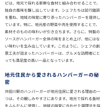
ピは、地元で採れる新鮮な食材と組み合わせることで、
見逃せない隠された名品の魅力
独自の風味を醸し出しています。シェフたちは試行錯誤
井田川駅のハンバーガーの隠れた歴史
を重ね、地域の味覚に寄り添ったハンバーガーを提供し
隠し味が引き出す深い味わい
ています。特に、地元産の野菜や肉を使用することで、
ハンバーガーの人気の秘密を解剖
素材そのものの味わいが引き立ちます。さらに、特製の
地域に伝わる隠れたレシピ
ソースがハンバーガー全体の味をまとめ上げ、他にはな
ハンバーガーが持つ深遠な魅力を探る
い味わいを生み出しています。このように、シェフの創
地域の風味を楽しむ！井田川駅で味わう特製ハ
意工夫が詰まったハンバーガーは、グルメな訪問者にと
ンバーガー
っても満足度の高い一品となっています。
地元の風味を活かした特製ハンバーガー
地元住民から愛されるハンバーガーの秘
特製ソースがもたらす新しい味覚
密
井田川駅ならではの特別なメニュー
井田川駅のハンバーガーが地元住民に愛される理由の一
地域色豊かなハンバーガーの魅力
つは、その親しみやすさにあります。地元で採れる食材
特製ハンバーガーで味わう季節の味
をふんだんに使用し、地域の味覚に合わせた調理法を採