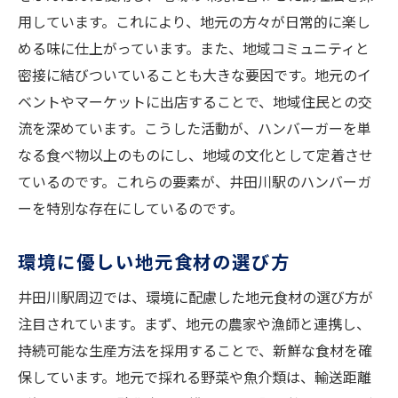
地元の伝統を味わう特製ハンバーガー
用しています。これにより、地元の方々が日常的に楽し
こだわりの味がここに！井田川駅のハンバーガ
める味に仕上がっています。また、地域コミュニティと
ーの魅力を解明
密接に結びついていることも大きな要因です。地元のイ
こだわり抜いた食材選びの秘密
ベントやマーケットに出店することで、地域住民との交
井田川駅の特製ハンバーガーが持つ独自性
流を深めています。こうした活動が、ハンバーガーを単
絶品ハンバーガーの誕生秘話
なる食べ物以上のものにし、地域の文化として定着させ
調理工程で光るシェフのこだわり
ているのです。これらの要素が、井田川駅のハンバーガ
ーを特別な存在にしているのです。
食べる人を唸らせる味の秘密
こだわりの味が生み出す至福の時間
環境に優しい地元食材の選び方
絶品の理由はこれだ！井田川駅のハンバーガー
井田川駅周辺では、環境に配慮した地元食材の選び方が
を徹底解剖
注目されています。まず、地元の農家や漁師と連携し、
徹底した食材の選定が生む美味しさ
持続可能な生産方法を採用することで、新鮮な食材を確
井田川駅のハンバーガーが持つ特別な魅力
保しています。地元で採れる野菜や魚介類は、輸送距離
一度食べると忘れられないその味