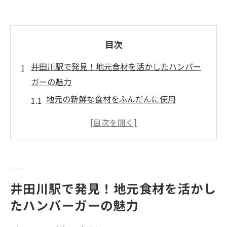
目次
井田川駅で発見！地元食材を活かしたハンバー
ガーの魅力
地元の新鮮な食材をふんだんに使用
井田川駅周辺で採れる特産品の活用
シェフが考案した特別レシピとは
地元住民から愛されるハンバーガーの秘密
環境に優しい地元食材の選び方
井田川駅ならではのオリジナルソース
井田川駅で発見！地元食材を活かし
たハンバーガーの魅力
絶品ハンバーガーの秘密：井田川駅で味わう地
域の味