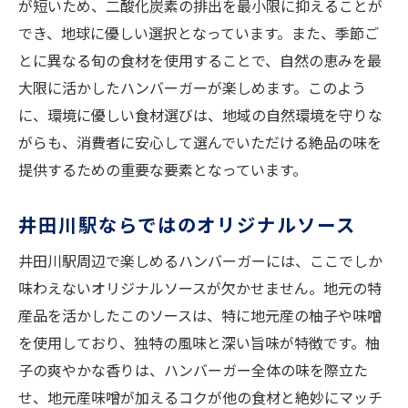
が短いため、二酸化炭素の排出を最小限に抑えることが
絶品ハンバーガーの作り方を詳解
でき、地球に優しい選択となっています。また、季節ご
美味しさの秘密に迫るガイド
とに異なる旬の食材を使用することで、自然の恵みを最
ハンバーガーの味わいを引き立てるポイン
大限に活かしたハンバーガーが楽しめます。このよう
ト
に、環境に優しい食材選びは、地域の自然環境を守りな
がらも、消費者に安心して選んでいただける絶品の味を
提供するための重要な要素となっています。
井田川駅ならではのオリジナルソース
井田川駅周辺で楽しめるハンバーガーには、ここでしか
味わえないオリジナルソースが欠かせません。地元の特
産品を活かしたこのソースは、特に地元産の柚子や味噌
を使用しており、独特の風味と深い旨味が特徴です。柚
子の爽やかな香りは、ハンバーガー全体の味を際立た
せ、地元産味噌が加えるコクが他の食材と絶妙にマッチ