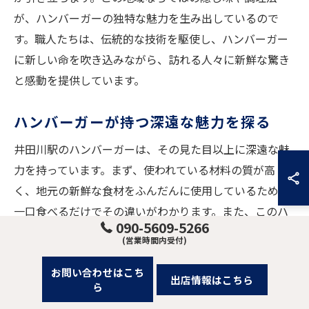
が、ハンバーガーの独特な魅力を生み出しているので
す。職人たちは、伝統的な技術を駆使し、ハンバーガー
に新しい命を吹き込みながら、訪れる人々に新鮮な驚き
と感動を提供しています。
ハンバーガーが持つ深遠な魅力を探る
井田川駅のハンバーガーは、その見た目以上に深遠な魅
力を持っています。まず、使われている材料の質が高
く、地元の新鮮な食材をふんだんに使用しているため、
一口食べるだけでその違いがわかります。また、このハ
090-5609-5266
ンバーガーは単なるファストフードではなく、地域の風
(営業時間内受付)
土や文化を反映した特別な一品です。特に、特製ソース
お問い合わせはこち
は肉の旨みを引き立て、全体のバランスを絶妙に整えて
出店情報はこちら
ら
います。このようなこだわりが、ハンバーガーを通じて