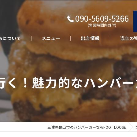
090-5609-5266
(営業時間内受付)
ちについて
メニュー
出店情報
当店の
キッチン
テイクア
行く！魅力的なハンバ
さくらポ
美味しい
イベント
三重県亀山市のハンバーガーならFOOT LOOSE