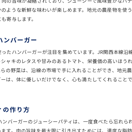
、肉の旨味が凝縮されており、ジューシーで風味豊かなパ
ハンバーガー！JR関西本線で見つけるユニークなトッピン
かのような新鮮な味わいが楽しめます。地元の農産物を使
味と酸味の絶妙なバランス！フルーツトッピング
にも寄与します。
リカリベーコンで食感をプラス
リーミーなアボカドで贅沢感を演出
ハンバーガー
クルスでさっぱりとした後味を楽しむ
使ったハンバーガーが注目を集めています。JR関西本線沿
元特産のキノコを使ったヘルシートッピング
キシャキのレタスや甘みのあるトマト、栄養価の高いほう
ばしいナッツで新感覚の味わい
れらの野菜は、沿線の市場で手に入れることができ、地元
味をハンバーガーに！JR関西本線が教える究極のレシピ
ガーは、体に優しいだけでなく、心も満たしてくれること
産地消を意識した素材選び
元の醤油を使った和風ハンバーガー
飯とハンバーガーのコラボレーション
ィの作り方
統的な味噌を使った調味料の活用法
ハンバーガーのジューシーパティは、一度食べたら忘れら
元の名物をリメイクしたハンバーガー
います。肉の旨味を最大限に引き出すためには、適度な脂