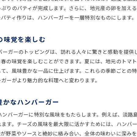
庭で簡単に作れる地域特産ハンバーガー
っぷりのパティが完成します。さらに、地元産の卵を加え
楽しみ方！JR関西本線で出会った絶品ハンバーガーを作ろ
たパティ作りは、ハンバーガーを一層特別なものにします。
族みんなで楽しむハンバーガー作り
人を招いてハンバーガーパーティーを開こう
の味覚を楽しむ
元の食材で作る週末ランチ
ンバーガーのトッピングは、訪れる人々に驚きと感動を提供
ウトドアで楽しむ手作りハンバーガー
で春の味覚を楽しむことができます。夏には、地元のトマ
宅で簡単！ハンバーガーの作り方
して、風味豊かな一品に仕上げます。これらの季節ごとの
末限定！特別なハンバーガーを楽しむ
ーガーがより魅力的な料理へと変わります。
ーガーファン必見！JR関西本線で味わう新感覚の美味しさ
めての味わい！新感覚ソースの挑戦
豊かなハンバーガー
感が楽しい！意外な素材の組み合わせ
ハンバーガーに特別な風味をもたらします。例えば、淡路
いと辛いの絶妙なハーモニー
れます。チーズの風味を最大限に活かすためには、ハンバ
しい食文化を感じるハンバーガー
味が野菜やソースと絶妙に絡み合い、全体の味わいに深みを