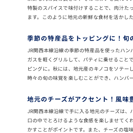
家
特製のスパイスで味付けすることで、肉汁た
週末の
ます。このように地元の新鮮な食材を活かし
家
友
季節の特産品をトッピングに！旬
地
JR関西本線沿線の季節の特産品を使ったハ
ア
ガスを軽くグリルして、パティに乗せること
自
ピングに。秋には、地元産のキノコをソテー
週
時々の旬の味覚を楽しむことができ、ハンバ
ハンバ
初
地元のチーズがアクセント！風味
食
JR関西本線沿線で手に入る地元のチーズは、
甘
口の中でとろけるような食感を楽しませてく
新
かすことがポイントです。また、チーズの塩