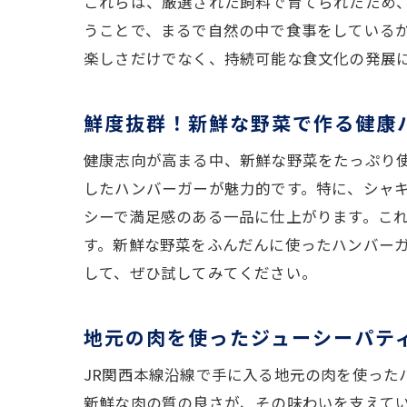
これらは、厳選された飼料で育てられたため
旅する
うことで、まるで自然の中で食事をしている
甘
楽しさだけでなく、持続可能な食文化の発展
カ
ク
鮮度抜群！新鮮な野菜で作る健康
ピ
健康志向が高まる中、新鮮な野菜をたっぷり
地
したハンバーガーが魅力的です。特に、シャ
香
シーで満足感のある一品に仕上がります。こ
地元の
す。新鮮な野菜をふんだんに使ったハンバー
地
して、ぜひ試してみてください。
地
ご
地元の肉を使ったジューシーパテ
伝
JR関西本線沿線で手に入る地元の肉を使った
地
新鮮な肉の質の良さが、その味わいを支えて