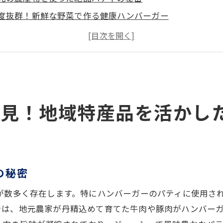
度抜群！新鮮な野菜で作る健康ハンバーガー
元の肉を使ったジューシーパティの作り方
節の特産品をトッピングに！旬の味覚を楽しむ
元のチーズがアクセント！風味豊かなハンバーガー
統の味をモダンにアレンジ！地域色豊かな一品
ーガーの新定番！JR関西本線で味わう特製ソースの秘密
発見！地域特産品を活かし
元で愛される甘辛ソースのレシピ
リ辛ソースで味わう大人のハンバーガー
ルーティーなソースの魅力を探る
の秘密
庭で再現！手軽に作れる特製ソース
密のスパイスブレンドで作るオリジナルソース
が数多く存在します。特にハンバーガーのパティに使用さ
然素材で作るヘルシーな自家製ソース
では、地元農家が丹精込めて育てた牛肉や豚肉がハンバー