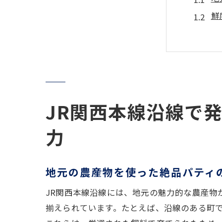
鮮
地
季
地
伝
ハンバ
JR関西本線沿線で
地
力
ピ
フ
地元の農産物を使った絶品パティ
家
秘
JR関西本線沿線には、地元の魅力的な農産物
自
揃えられています。たとえば、沿線のある町