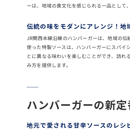
見
ーは、地域の食文化を感じられる一品として
ハ
伝統の味をモダンにアレンジ！地
特産品
地
JR関西本線沿線のハンバーガーは、地域の
旅
使った特製ソースは、ハンバーガーにスパイ
イ
とに異なる味わいを楽しむことができ、訪れ
み方を提供します。
伝
旅
地
ハンバ
ハンバーガーの新定
地
隠
地元で愛される甘辛ソースのレシ
地