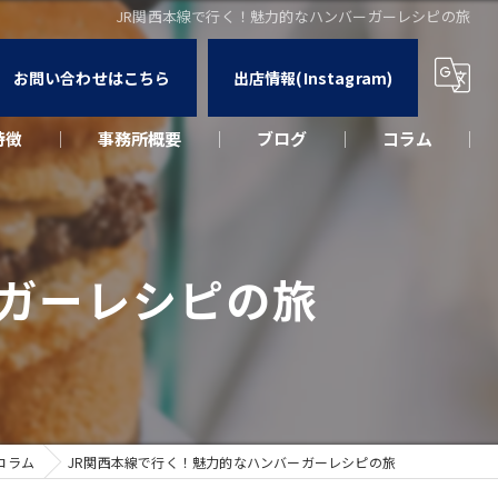
JR関西本線で行く！魅力的なハンバーガーレシピの旅
お問い合わせはこちら
出店情報(Instagram)
特徴
事務所概要
ブログ
コラム
カー
ウト
ーガーレシピの旅
ーク
出店
コラム
JR関西本線で行く！魅力的なハンバーガーレシピの旅