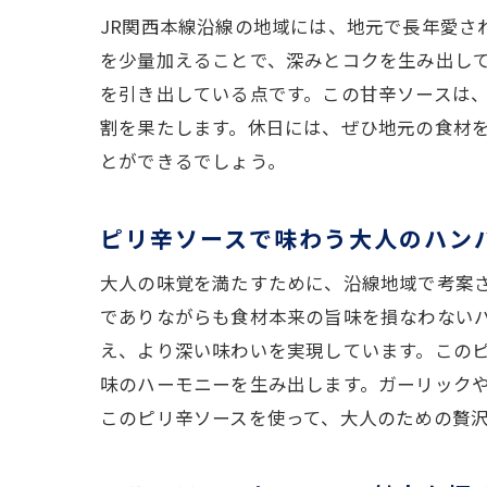
JR関西本線沿線の地域には、地元で長年愛さ
新
を少量加えることで、深みとコクを生み出し
地
を引き出している点です。この甘辛ソースは
沿
割を果たします。休日には、ぜひ地元の食材
とができるでしょう。
ピリ辛ソースで味わう大人のハン
大人の味覚を満たすために、沿線地域で考案
でありながらも食材本来の旨味を損なわない
え、より深い味わいを実現しています。この
味のハーモニーを生み出します。ガーリック
このピリ辛ソースを使って、大人のための贅