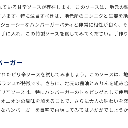
れている甘辛ソースが存在します。このソースは、地元の
進気鋭の店が提供する新感覚ハンバーガー
ています。特に注目すべきは、地元産のニンニクと生姜を
元の食文化を体験できるグルメスポット
、ジューシーなハンバーガーパティと非常に相性が良く、
線で発見！ユニークなハンバーガーショップ
を手に入れ、この特製ソースを試してみてください。手作
バーガー
されたピリ辛ソースを試してみましょう。このソースは、
バランスが特徴です。さらに、地元の醤油とみりんを組み
ピリ辛ソースは、特にハンバーガーのトッピングとして使
やオニオンの風味を加えることで、さらに大人の味わいを
沢なハンバーガーを自宅で再現してみてはいかがでしょう