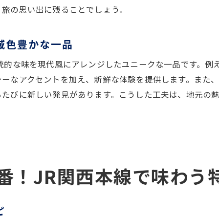
た目にも楽しい！カラフルなハンバーガー
、旅の思い出に残ることでしょう。
ンバーガーの概念を覆す斬新なアイディア
域色豊かな一品
をハンバーガーに変える！JR関西本線の旅で得たインスピ
元の特産品を活かすアイディア集
伝統的な味を現代風にアレンジしたユニークな一品です。例
先で見つけた新しい食材の活用法
シーなアクセントを加え、新鮮な体験を提供します。また
ンスピレーションの源！訪れた地の味
るたびに新しい発見があります。こうした工夫は、地元の
統と現代の融合！新しいハンバーガー体験
先で学んだ特産品の魅力
元の魅力を再発見するハンバーガー作り
ーガーで巡る！JR関西本線沿線の隠れたグルメスポット
番！JR関西本線で味わう
元の小さなレストランで味わう絶品ハンバーガー
れた名店を探してハンバーガーの旅へ
ピ
域で愛される老舗の味