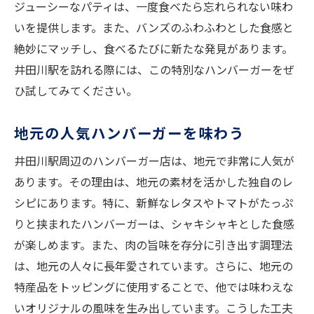
地元で人気のハンバーガーを巡る旅
ジューシーなパティは、一度食べたら忘れられない味わ
いを提供します。また、バンズのふわふわとした食感と
井田川駅近くの隠れハンバーガー店
絶妙にマッチし、食べるたびに新たな発見があります。
地元で愛されるハンバーガーの秘密
井田川駅を訪れる際には、この特別なハンバーガーをぜ
ハンバーガーの食感を求める旅
ひ試してみてください。
人気ハンバーガーを楽しむためのコツ
地元の味を堪能するハンバーガー探訪
地元の人気ハンバーガーを味わう
井田川駅の絶品ハンバーガー名店
井田川駅周辺のハンバーガー店は、地元で非常に人気が
特別な食感を楽しむハンバーガープレイス
あります。その理由は、地元の素材を活かした独自のレ
一度は行きたいハンバーガーの名所
シピにあります。特に、新鮮なレタスやトマトがたっぷ
食感が決め手のハンバーガースポット
りと挟まれたハンバーガーは、シャキシャキとした食感
特別な食感を提供するハンバーガー店
が楽しめます。また、肉の旨味を存分に引き出す調理法
は、地元の人々に長年愛されています。さらに、地元の
井田川駅周辺の食感系ハンバーガー
特産品をトッピングに使用することで、他では味わえな
地元で注目のハンバーガー体験
いオリジナルの風味を生み出しています。こうした工夫