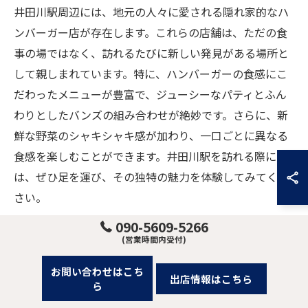
井田川駅周辺には、地元の人々に愛される隠れ家的なハ
ンバーガー店が存在します。これらの店舗は、ただの食
事の場ではなく、訪れるたびに新しい発見がある場所と
して親しまれています。特に、ハンバーガーの食感にこ
だわったメニューが豊富で、ジューシーなパティとふん
わりとしたバンズの組み合わせが絶妙です。さらに、新
鮮な野菜のシャキシャキ感が加わり、一口ごとに異なる
食感を楽しむことができます。井田川駅を訪れる際に
は、ぜひ足を運び、その独特の魅力を体験してみてくだ
さい。
090-5609-5266
地元で愛されるハンバーガーの秘密
(営業時間内受付)
井田川駅周辺で愛されるハンバーガーには、地元ならで
お問い合わせはこち
出店情報はこちら
ら
はの秘密があります。まず、使用される食材は地元の農
家から直送される新鮮なものばかりで、品質にこだわっ