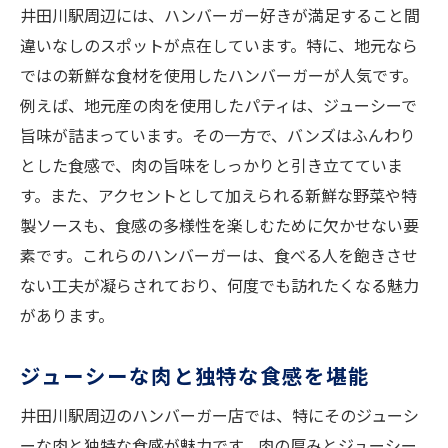
井田川駅周辺には、ハンバーガー好きが満足すること間
肉のジューシーさと食感の絶妙な関係
違いなしのスポットが点在しています。特に、地元なら
食感を高める新鮮な具材の選び方
ではの新鮮な食材を使用したハンバーガーが人気です。
ハンバーガーの食感を支える隠し味
例えば、地元産の肉を使用したパティは、ジューシーで
井田川駅で食感を楽しむヒント
旨味が詰まっています。その一方で、バンズはふんわり
井田川駅周辺のハンバーガー探訪
とした食感で、肉の旨味をしっかりと引き立てていま
駅前の絶品ハンバーガー巡り
す。また、アクセントとして加えられる新鮮な野菜や特
製ソースも、食感の多様性を楽しむために欠かせない要
ハンバーガーの食感で選ぶ名店
素です。これらのハンバーガーは、食べる人を飽きさせ
井田川駅で食感を追求する旅
ない工夫が凝らされており、何度でも訪れたくなる魅力
地元で話題のハンバーガーを探す
があります。
駅近のおすすめハンバーガースポット
食感重視のハンバーガーを選ぶ理由
ジューシーな肉と独特な食感を堪能
ふんわりバンズとジューシー肉の調和
井田川駅周辺のハンバーガー店では、特にそのジューシ
食感が際立つバンズの秘密
ーな肉と独特な食感が魅力です。肉の厚みとジューシー