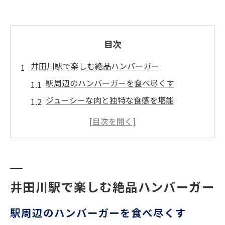
目次
井田川駅で楽しむ絶品ハンバーガー
駅周辺のハンバーガーを食べ尽くす
ジューシーな肉と独特な食感を堪能
井田川駅限定のハンバーガー体験
地元の人気ハンバーガーを味わう
駅近くの隠れたハンバーガー名店
特別な日を彩るハンバーガースポット
井田川駅で楽しむ絶品ハンバーガー
食感豊かなハンバーガーの秘密
ハンバーガーの食感を引き立てるコツ
駅周辺のハンバーガーを食べ尽くす
バンズの食感が決めるハンバーガーの味