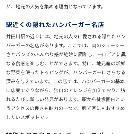
食感を追求したハンバーガー選び
が、地元の人気を集める理由となっています。
井田川駅のハンバーガー体験を満喫
駅で味わう特別なハンバーガー
駅近くの隠れたハンバーガー名店
食感が魅力のハンバーガー体験
井田川駅の近くには、地元の人々に愛される隠れたハン
井田川駅のハンバーガーを食べ尽くす
バーガーの名店があります。ここでは、肉のジューシー
駅周辺の人気ハンバーガーの秘密
さとバンズのふんわり感が絶妙に調和し、一口ごとに異
食感を楽しむためのハンバーガー選び方
なる食感を楽しむことができます。特に、地元産の新鮮
地元で愛されるハンバーガー体験
な野菜を使ったトッピングが、ハンバーガーにさらなる
深みを与えています。この店では、ハンバーガーの基本
に忠実でありながら、独自のアレンジを加えており、訪
れるたびに新しい発見があります。駅から徒歩圏内とい
うアクセスの良さも魅力の一つで、観光客にもおすすめ
したいスポットです。