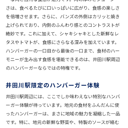
ジューシーな肉とふんわりバンズの調和
さは、食べるたびに口いっぱいに広がり、食感の楽しさ
食感で選ぶハンバーガーの楽しみ方
を倍増させます。さらに、バンズの外側はカリッと焼き
絶妙な食感を生むバンズの選び方
上げられており、内側のふんわり感とのコントラストが
絶妙です。これに加えて、シャキシャキとした新鮮なレ
バンズと肉の食感が織りなすハーモニー
タスやトマトが、食感にさらなる深みを加えています。
ハンバーガーの食感を楽しむためのポイン
ハンバーガーの一口目から最後の一口まで、食材のハー
ト
モニーが生み出す食感を堪能できるのは、井田川駅周辺
井田川駅で味わう食感のハーモニー
のハンバーガーならではの特権です。
駅周辺のハンバーガー食感の魅力
食感が生む感動のハンバーガー体験
井田川駅限定のハンバーガー体験
バンズと具材の食感が織りなす調和
井田川駅周辺には、ここでしか味わえない特別なハンバ
井田川駅の食感豊かなハンバーガー
ーガー体験が待っています。地元の食材をふんだんに使
食感を楽しむためのハンバーガー選び
ったハンバーガーは、まさに地域の魅力を凝縮した一品
特別な食感を求めるハンバーガー探訪
です。特に、地元の新鮮な野菜や、特製のソースが絡む