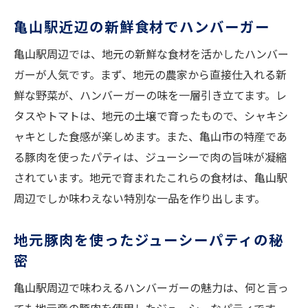
亀山駅特産品でハンバーガーを楽しむ
亀山駅近辺の新鮮食材でハンバーガー
新鮮な地元野菜で味わうハンバーガー
亀山駅周辺では、地元の新鮮な食材を活かしたハンバー
特製パティに欠かせない地元豚肉
ガーが人気です。まず、地元の農家から直接仕入れる新
ハンバーガーを引き立てる特産ソース
鮮な野菜が、ハンバーガーの味を一層引き立てます。レ
地元の味覚を活かしたハンバーガーの魅力
タスやトマトは、地元の土壌で育ったもので、シャキシ
亀山駅特有の味わい深いハンバーガー
ャキとした食感が楽しめます。また、亀山市の特産であ
亀山駅周辺の食材で楽しむジューシーハンバー
る豚肉を使ったパティは、ジューシーで肉の旨味が凝縮
ガー
されています。地元で育まれたこれらの食材は、亀山駅
亀山駅周辺の食材でハンバーガーの極み
周辺でしか味わえない特別な一品を作り出します。
ジューシーパティの秘訣は地元の豚肉
地元豚肉を使ったジューシーパティの秘
亀山駅で手に入る野菜の活用術
密
特製ソースで味わう地元の味覚
亀山駅周辺で味わえるハンバーガーの魅力は、何と言っ
亀山駅ならではのハンバーガーの味わい