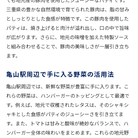
ても地元産の豚肉を使用したジューシーなパティです。
地元食材で作る至福のハンバーガー
三重県の豊かな自然環境で育てられた豚肉は、脂の甘み
地元の味を楽しむ亀山駅ハンバーガーレシピ
としっとりとした食感が特徴です。この豚肉を使用した
亀山駅周辺で味わう地元ハンバーガー
パティは、焼き上げると肉汁が溢れ出し、口の中で旨味
新鮮野菜と地元豚肉の絶品パティ
が広がります。さらに、地元の味噌を加えた特製ソース
ハンバーガーに合う特製ソースの工夫
と組み合わせることで、豚肉の美味しさが一層引き立ち
地元食材で作るハンバーガーのポイント
ます。
亀山駅で味わう地元の味覚
亀山駅周辺で手に入る野菜の活用法
地元特産を活かしたハンバーガーレシピ
亀山駅で手に入る食材で特製ハンバーガーを作
亀山駅周辺では、新鮮な野菜が豊富に手に入ります。こ
る
れらの野菜は、ハンバーガーのトッピングとして最適で
す。例えば、地元で収穫されたレタスは、そのシャキシ
亀山駅で見つけるハンバーガー素材
ャキとした食感がパティのジューシーさを引き立てま
特製パティの決め手は地元豚肉
す。また、トマトは甘みと酸味が絶妙なバランスで、ハ
新鮮野菜で彩るハンバーガー
ンバーガー全体の味わいをまとめます。これらの地元野
地元ソースで味わう絶品ハンバーガー