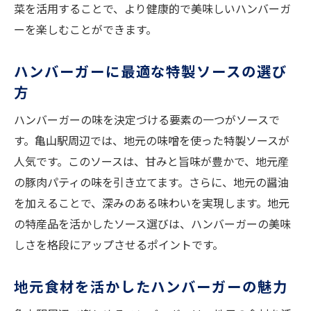
菜を活用することで、より健康的で美味しいハンバーガ
ハンバーガーの美味しさを引き出す食材
ーを楽しむことができます。
亀山駅周辺で特別なハンバーガーを作る
亀山駅の新鮮食材で作るハンバーガーの秘密
ハンバーガーに最適な特製ソースの選び
方
亀山駅ならではの新鮮食材を活用
特産豚肉で作るジューシーパティ
ハンバーガーの味を決定づける要素の一つがソースで
地元野菜が引き立てるハンバーガー
す。亀山駅周辺では、地元の味噌を使った特製ソースが
人気です。このソースは、甘みと旨味が豊かで、地元産
特製ソースによる味覚の深み
の豚肉パティの味を引き立てます。さらに、地元の醤油
亀山駅で発見するハンバーガーの魅力
を加えることで、深みのある味わいを実現します。地元
新鮮食材で作る究極のハンバーガー
の特産品を活かしたソース選びは、ハンバーガーの美味
亀山駅付近の食材でハンバーガーをもっと美味
しさを格段にアップさせるポイントです。
しく
亀山駅付近の食材を活かしたハンバーガー
地元食材を活かしたハンバーガーの魅力
絶品パティの秘密は地元豚肉