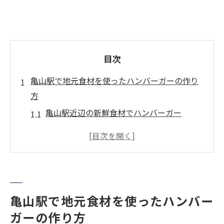
目次
亀山駅で地元食材を使ったハンバーガーの作り
方
亀山駅近辺の新鮮食材でハンバーガー
地元豚肉を使ったジューシーパティの秘密
亀山駅周辺で手に入る野菜の活用法
ハンバーガーに最適な特製ソースの選び方
地元食材を活かしたハンバーガーの魅力
亀山駅から始まる特別なハンバーガー体験
亀山駅で地元食材を使ったハンバー
ガーの作り方
特産品で作る亀山駅ハンバーガーの魅力