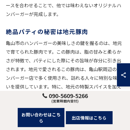
ースを合わせることで、他では味わえないオリジナルハ
ンバーガーが完成します。
絶品パティの秘密は地元豚肉
亀山市のハンバーガーの美味しさの鍵を握るのは、地元
で育てられた豚肉です。この豚肉は、脂の甘みと柔らか
さが特徴で、パティにした際にその旨味が存分に引き出
されます。地元で愛されるこの豚肉は、亀山駅周辺のハ
ンバーガー店で多く使用され、訪れる人々に特別な味わ
いを提供しています。特に、地元の特製スパイスを加え
090-5609-5266
たパティは、その香りと味わいで一度食べたら忘れられ
(営業時間内受付)
ない印象を残します。
お問い合わせはこち
出店情報はこちら
新鮮な野菜で彩るハンバーガー
ら