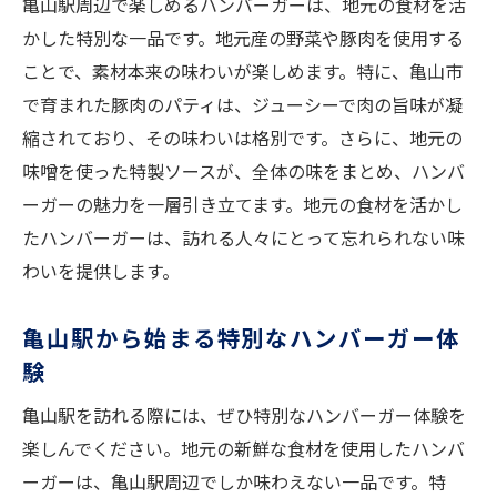
亀山駅周辺で楽しめるハンバーガーは、地元の食材を活
新鮮な野菜で彩るハンバーガー
かした特別な一品です。地元産の野菜や豚肉を使用する
地元特製ソースで味わう一品
ことで、素材本来の味わいが楽しめます。特に、亀山市
亀山駅周辺で楽しむハンバーガーの魅力
で育まれた豚肉のパティは、ジューシーで肉の旨味が凝
食材選びで変わるハンバーガーの味
縮されており、その味わいは格別です。さらに、地元の
味噌を使った特製ソースが、全体の味をまとめ、ハンバ
亀山駅の特産品で絶品ハンバーガーを作る方法
ーガーの魅力を一層引き立てます。地元の食材を活かし
亀山駅特産品を活かしたハンバーガー
たハンバーガーは、訪れる人々にとって忘れられない味
ジューシーパティを支える地元豚肉
わいを提供します。
地元野菜で楽しむ彩り豊かな一品
特製ソースでつくる独自の味わい
亀山駅から始まる特別なハンバーガー体
亀山駅特有のハンバーガーを味わう
験
特産品を使ったハンバーガー作りのコツ
亀山駅を訪れる際には、ぜひ特別なハンバーガー体験を
楽しんでください。地元の新鮮な食材を使用したハンバ
ーガーは、亀山駅周辺でしか味わえない一品です。特