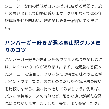
ジューシーな肉の旨味が口いっぱいに広がる瞬間は、旅
ト
行の思い出として印象に残ります。グリルならではの食
ハンバーガーで思い出に残るグルメ体験を
感体験をぜひ味わい、旅の楽しみを一層深めてくださ
特別な日に選びたいハンバーガーの魅力
い。
グリルの魅力が光るハンバーガーの楽しみ方
グリル技術が決め手のハンバーガー体験
ハンバーガー好きが選ぶ亀山駅グルメ巡
焼き加減で変わるハンバーガーの美味しさ
りのコツ
ハンバーガーとグリル香の絶妙なバランス
ハンバーガー好きが亀山駅周辺でグルメ巡りを楽しむに
通が教えるグリルバーガーの味わい方
は、いくつかのコツがあります。まず、地元食材を使っ
グリル料理とハンバーガーの深い関係性
たメニューに注目し、グリル調理の特徴を味わうことが
ハンバーガー好きも納得のグリルのこだわ
ポイントです。次に、店ごとのこだわりや調理法の違い
り
を比較しながら、食べ比べをしてみましょう。例えば、
バジルや特製ソースの有無など、細かな違いが新たな発
新しい亀山駅グルメ体験がここに
見につながります。こうした工夫で、より充実したグル
ハンバーガーで味わう新感覚グルメ体験