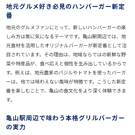
口コミで評判のハンバーガーを実食レポー
地元グルメ好き必見のハンバーガー新定
ト
番
亀山駅周辺で見つける人気ハンバーガース
地元のグルメファンにとって、新しいハンバーガーの楽
ポット
しみ方は常に気になるテーマです。亀山駅周辺では、地
ハンバーガーを求めるならグリル料理が注目
元食材を活用したオリジナルバーガーが新定番として注
グリル料理で味わう本格ハンバーガーの魅
目されています。その理由は、地域ならではの新鮮な野
力
菜や特産品が、食べ応えと個性を生み出しているからで
肉の旨み際立つハンバーガーの秘密を解説
す。例えば、地元農家のバジルやトマトを使ったバーガ
グリルの香りが生きるハンバーガーの選び
ーは、他では味わえない風味が特徴です。こうした新定
方
番を楽しむことで、亀山の食文化をより深く体験できま
注目の組み合わせで楽しむ新感覚バーガー
す。
グルメな旅行者が選ぶグリルバーガーの特
亀山駅周辺で味わう本格グリルバーガー
徴
の実力
ハンバーガーとグリル料理の美味しい関係