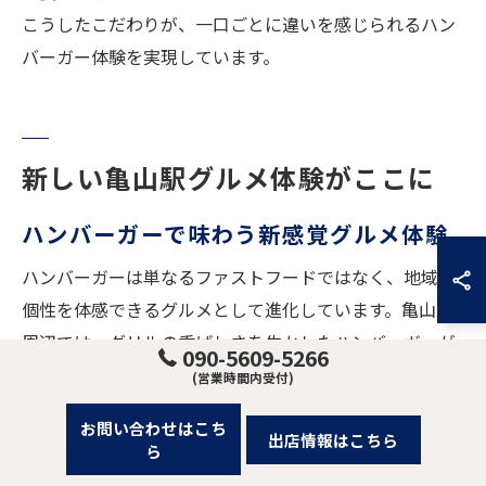
こうしたこだわりが、一口ごとに違いを感じられるハン
バーガー体験を実現しています。
新しい亀山駅グルメ体験がここに
ハンバーガーで味わう新感覚グルメ体験
ハンバーガーは単なるファストフードではなく、地域の
個性を体感できるグルメとして進化しています。亀山駅
周辺では、グリルの香ばしさを生かしたハンバーガーが
090-5609-5266
新たな食事体験を提供。例えば、地元産の食材をふんだ
(営業時間内受付)
んに使用し、グリルで丁寧に焼き上げることで、素材本
お問い合わせはこち
来の旨味が引き立ちます。こうした工夫によって、従来
出店情報はこちら
ら
のイメージを覆す“新感覚”の味わいが生まれ、訪れる