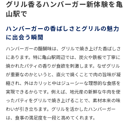
グリル香るハンバーガー新体験を亀
ハンバーガー好きが選ぶ亀山駅グルメ巡り
山駅で
のコツ
ハンバーガーの香ばしさとグリルの魅力
SNSで話題になるハンバーガーの新しい楽
に出会う瞬間
しみ方
亀山駅周辺で味わう絶品ハンバーガー特集
ハンバーガーの醍醐味は、グリルで焼き上げた香ばしさ
絶品ハンバーガーを求めてグルメな一日を
にあります。特に亀山駅周辺では、炭火や鉄板で丁寧に
満喫
焼かれたパティの香りが食欲を刺激します。なぜグリル
が重要なのかというと、直火で焼くことで肉の旨味が凝
ハンバーガー通が推す亀山駅周辺の注目ポ
縮され、外はカリッと中はジューシーな理想的な食感を
イント
実現できるからです。例えば、地元産の新鮮な牛肉を使
グリル香るハンバーガーの選び方と楽しみ
ったパティをグリルで焼き上げることで、素材本来の味
方
わいが引き立ちます。グリルを活かしたハンバーガー
ランチタイムにおすすめのハンバーガー情
は、食事の満足度を一段と高めてくれます。
報