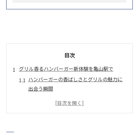
目次
グリル香るハンバーガー新体験を亀山駅で
ハンバーガーの香ばしさとグリルの魅力に
出会う瞬間
地元グルメ好き必見のハンバーガー新定番
亀山駅周辺で味わう本格グリルバーガーの
実力
旅行者が驚くグリルハンバーガーの食感体
験