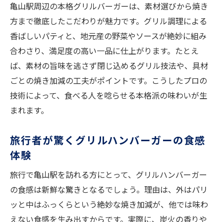
地元食材で楽しむ亀山駅のグルメな一日
亀山駅周辺の本格グリルバーガーは、素材選びから焼き
方まで徹底したこだわりが魅力です。グリル調理による
地元食材を使ったハンバーガーの魅力探し
香ばしいパティと、地元産の野菜やソースが絶妙に組み
旬の野菜が光るグリルハンバーガーのこだ
合わさり、満足度の高い一品に仕上がります。たとえ
わり
ば、素材の旨味を逃さず閉じ込めるグリル技法や、具材
新鮮食材で作るハンバーガーの美味しさを
ごとの焼き加減の工夫がポイントです。こうしたプロの
体感
技術によって、食べる人を唸らせる本格派の味わいが生
地元グルメとハンバーガーの意外な相性
まれます。
ハンバーガーで巡る亀山駅周辺の味覚旅
地域の恵みを生かしたハンバーガー体験
旅行者が驚くグリルハンバーガーの食感
体験
旅行やデートに最適なハンバーガーの選び方
シーン別おすすめハンバーガーの選び方
旅行で亀山駅を訪れる方にとって、グリルハンバーガー
旅行で訪れたいハンバーガー店の見極め方
の食感は新鮮な驚きとなるでしょう。理由は、外はパリ
デートにぴったりなグリルバーガーの提案
ッと中はふっくらという絶妙な焼き加減が、他では味わ
えない食感を生み出すからです。実際に、炭火の香りや
友人同士で楽しめるハンバーガーのポイン