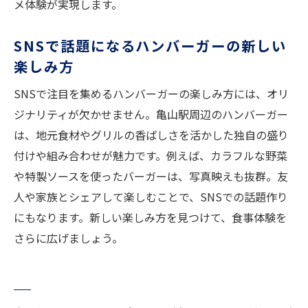
メ体験が実現します。
グリル料理が広げる亀山駅の食の世界
ハンバーガーを通じて知る亀山駅の新魅力
SNSで話題になるハンバーガーの新しい
地元グルメの多様性を感じる食事体験
楽しみ方
旅行者も納得の亀山駅ハンバーガー事情
SNSで注目を集めるハンバーガーの楽しみ方には、オリ
新しい発見がある亀山駅グルメの歩き方
ジナリティが欠かせません。亀山駅周辺のハンバーガー
SNS映えするハンバーガー発見の秘訣
は、地元食材やグリルの香ばしさを活かした独自の盛り
SNSで注目のハンバーガー選びのコツ
付けや組み合わせが魅力です。例えば、カラフルな野菜
グリルの美しさが映えるバンズの秘密
や特製ソースを使ったバーガーは、写真映えも抜群。友
人や家族とシェアして楽しむことで、SNSでの話題作り
写真映えするハンバーガーの盛り付け術
にもなります。新しい楽しみ方を見つけて、食事体験を
SNS投稿に最適なハンバーガーの探し方
さらに広げましょう。
ハンバーガー好き必見の撮影テクニック
グルメ体験をシェアしたくなるポイント