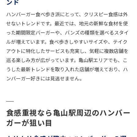
ンド
三重バーガーを味わうおすすめのタイミン
ハンバーガー食べ歩き派にとって、クリスピー食感は外
グ
せないトレンドです。最近では、地元の新鮮な食材を使
鈴鹿エリアのハンバーガー食べ歩きガイド
った期間限定バーガーや、バンズの種類を選べるスタイ
ハンバーガー好き必見！亀山駅エリアの最新情
ルが増えています。食べ歩きしやすいサイズや、テイク
報
アウトに特化したサービスも充実し、気軽に複数店舗を
亀山駅エリアで話題のハンバーガー最前線
巡る楽しみ方が広がっています。亀山駅エリアでも、こ
新オープン店と人気ハンバーガー徹底比較
うした最新トレンドを取り入れた店舗が増えており、ハ
ンバーガー好きには見逃せません。
写真で選ぶハンバーガーの魅力と楽しみ方
BURGERレビューから人気店を探すコツ
三重バーガーとの出会いをより楽しくする
方法
食感重視なら亀山駅周辺のハンバー
クリスピー食感が魅力の最新ハンバーガー
ガーが狙い目
動向