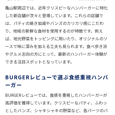
ハンバーガーのバンズ食感にこだわる理由
亀山駅周辺では、近年クリスピーなハンバーガーに特化
カリカリバンズが人気の亀山ハンバーガー
した新店舗が次々と登場しています。これらの店舗で
Smile Maker's写真で見るバンズの違い
は、パティの焼き加減やバンズのカリカリ感にこだわ
食感重視のBURGER選び完全ガイド
り、地域の新鮮な食材を使用するのが特徴です。例え
ば、地元野菜をトッピングに用いたり、オリジナルのソ
ハンバーガーと三重バーガーの味比べ
ースで味に深みを加える工夫も見られます。食べ歩き派
食欲そそるカリカリバンズの秘密
やグルメ志向の方にとって、最新のハンバーガー体験が
亀山駅で味わうご当地ハンバーガーの新提案
できる注目スポットとなっています。
ご当地ハンバーガーの進化と今後の展望
三重バーガーの新しい楽しみ方とは
BURGERレビューで選ぶ食感重視ハンバ
ハンバーガーと地元食材の美味しい関係
ーガー
新オープン店で味わうハンバーガーの個性
BURGERレビューでは、食感を重視したハンバーガーが
BURGERレビューからみる人気傾向
高評価を獲得しています。クリスピーなパティ、ふわっ
ハンバーガー好きに刺さる新感覚の提案
としたバンズ、シャキシャキの野菜など、各パーツのバ