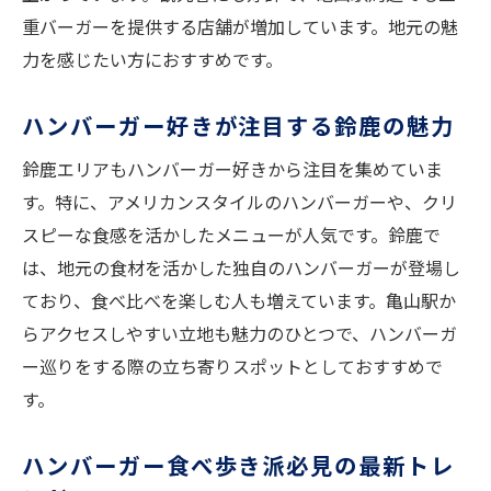
重バーガーを提供する店舗が増加しています。地元の魅
写真映えするクリスピーハンバーガーの魅
力を感じたい方におすすめです。
力
新店舗オープンで盛り上がるハンバーガー
ハンバーガー好きが注目する鈴鹿の魅力
事情
鈴鹿エリアもハンバーガー好きから注目を集めていま
亀山駅近くで人気のハンバーガーを満喫する方
す。特に、アメリカンスタイルのハンバーガーや、クリ
法
スピーな食感を活かしたメニューが人気です。鈴鹿で
亀山駅周辺のハンバーガー最新事情をチェ
は、地元の食材を活かした独自のハンバーガーが登場し
ック
ており、食べ比べを楽しむ人も増えています。亀山駅か
レビューや写真で選ぶ満足度の高いハンバ
らアクセスしやすい立地も魅力のひとつで、ハンバーガ
ーガー
ー巡りをする際の立ち寄りスポットとしておすすめで
ハンバーガーのオープン情報を事前に知る
す。
コツ
BURGER & Smile Maker'sの人気メニュー傾
ハンバーガー食べ歩き派必見の最新トレ
向