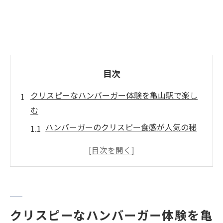
目次
クリスピーなハンバーガー体験を亀山駅で楽し
む
ハンバーガーのクリスピー食感が人気の秘
密
亀山駅で話題のハンバーガー新店舗紹介
BURGERレビューで選ぶ食感重視ハンバー
ガー
三重バーガーの特徴とハンバーガーの違い
クリスピーなハンバーガー体験を亀