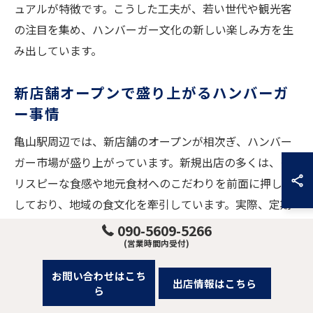
ュアルが特徴です。こうした工夫が、若い世代や観光客
の注目を集め、ハンバーガー文化の新しい楽しみ方を生
み出しています。
新店舗オープンで盛り上がるハンバーガ
ー事情
亀山駅周辺では、新店舗のオープンが相次ぎ、ハンバー
ガー市場が盛り上がっています。新規出店の多くは、ク
リスピーな食感や地元食材へのこだわりを前面に押し出
しており、地域の食文化を牽引しています。実際、定期
的なメニュー開発やイベント開催など、顧客の期待に応
090-5609-5266
(営業時間内受付)
える取り組みが積極的に行われています。こうした動き
が、地元住民や観光客のハンバーガー体験をさらに豊か
お問い合わせはこち
出店情報はこちら
にし、エリア全体の活性化につながっています。
ら