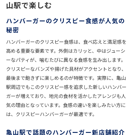
ハンバーガー好きが注目する鈴鹿の魅力
山駅で楽しむ
ハンバーガー食べ歩き派必見の最新トレン
ハンバーガーのクリスピー食感が人気の
ド
秘密
食感重視なら亀山駅周辺のハンバーガーが狙い
目
ハンバーガーのクリスピー食感は、食べ応えと満足感を
カリカリ食感が際立つハンバーガーの選び
高める重要な要素です。外側はカリッと、中はジューシ
方
ーなパティが、噛むたびに異なる食感を生み出します。
クリスピーなバンズや揚げた具材がアクセントとなり、
BURGER & Smile Maker'sレビューから読む
最後まで飽きずに楽しめるのが特徴です。実際に、亀山
傾向
駅周辺でもこのクリスピー感を追求した新しいハンバー
新オープンのハンバーガー店注目ポイント
ガーが増えており、地元の食材を活かしたアレンジも人
三重バーガーを楽しむ食べ方の提案
気の理由となっています。食感の違いを楽しみたい方に
鈴鹿アメリカン風ハンバーガーの特徴
は、クリスピーハンバーガーが最適です。
写真映えするハンバーガーの楽しみ方
バンズのカリカリ感が光るハンバーガーの魅力
亀山駅で話題のハンバーガー新店舗紹介