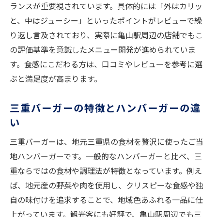
新食感ハンバーガーを求めて亀山駅周辺へ
ランスが重要視されています。具体的には「外はカリッ
と、中はジューシー」といったポイントがレビューで繰
亀山駅で話題の新食感ハンバーガー特集
り返し言及されており、実際に亀山駅周辺の店舗でもこ
BURGER & Smile Maker'sの人気理由
の評価基準を意識したメニュー開発が進められていま
クリスピーハンバーガーの魅力を徹底研究
す。食感にこだわる方は、口コミやレビューを参考に選
三重バーガーとの違いを味わうポイント
ぶと満足度が高まります。
鈴鹿エリアの注目ハンバーガーもチェック
鮮やかな写真で選ぶハンバーガー体験
三重バーガーの特徴とハンバーガーの違
地元で話題のクリスピーハンバーガー徹底解説
い
クリスピーハンバーガーの人気の秘密に迫
三重バーガーは、地元三重県の食材を贅沢に使ったご当
る
地ハンバーガーです。一般的なハンバーガーと比べ、三
亀山ハンバーガーの特徴と選ばれる理由
重ならではの食材や調理法が特徴となっています。例え
レビューで高評価のBURGERを徹底紹介
ば、地元産の野菜や肉を使用し、クリスピーな食感や独
自の味付けを追求することで、地域色あふれる一品に仕
アメリカンテイストの鈴鹿ハンバーガー体
上がっています。観光客にも好評で、亀山駅周辺でも三
験