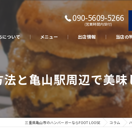
090-5609-5266
(営業時間内受付)
ちについて
メニュー
出店情報
当店の
キッチン
テイクア
方法と亀山駅周辺で美味
さくらポ
美味しい
イベント
三重県亀山市のハンバーガーならFOOT LOOSE
コラム