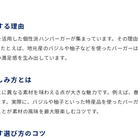
地元食材が光るハンバーガー体験のすすめ
地域食材が引き立つハンバーガーの魅力
する理由
新鮮素材を使ったバーガーの味わいポイント
を活用した個性派ハンバーガーが集まっています。その理
地元産にこだわったハンバーガーの選び方
。たとえば、地元産のバジルや柚子などを使ったバーガー
三重の特色を活かすバーガー体験とは
い満足感を生み出しています。
亀山駅周辺で注目の食材を使ったハンバーガー
実際に味わいたい地元自慢のバーガー
しみ方とは
テイクアウト後に美味しさを守る方法とは
とに異なる素材を味わえる点が大きな魅力です。例えば、
ハンバーガーの味と食感を保つ持ち帰り術
ます。実際に、バジルや柚子といった特産品を使ったバー
テイクアウト時の保管温度が決め手になる理由
ことが素材の風味を最大限楽しむコツです。
冷めても美味しいハンバーガーの工夫を解説
忙しい日も簡単にできる保存ポイント
す選び方のコツ