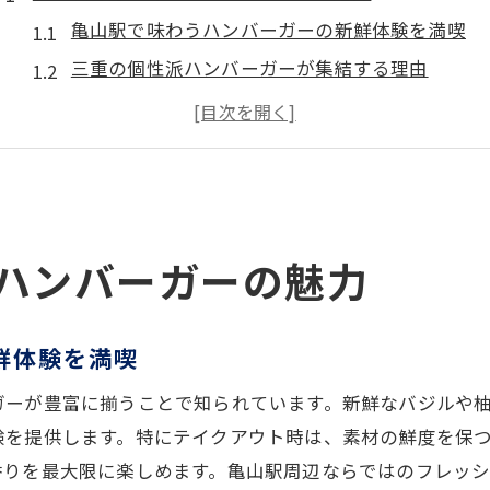
亀山駅で味わうハンバーガーの新鮮体験を満喫
三重の個性派ハンバーガーが集結する理由
地元食材を生かしたバーガーの楽しみ方とは
ハンバーガーの美味しさを引き出す選び方のコツ
バーガー専門店ならではの魅力を探る
口コミで話題のハンバーガー体験を紹介
ハンバーガーを美味しく保つコツを伝授
ハンバーガーの魅力
ハンバーガーを持ち帰る際の注意点まとめ
食感を守るための保管の工夫ポイント
鮮体験を満喫
鮮度を保つハンバーガーの保存テクニック
ガーが豊富に揃うことで知られています。新鮮なバジルや
テイクアウト時に役立つ持ち帰り方法の秘訣
験を提供します。特にテイクアウト時は、素材の鮮度を保
ハンバーガーの味を損なわない工夫を紹介
香りを最大限に楽しめます。亀山駅周辺ならではのフレッ
話題の保管アイデアで美味しさ長持ち