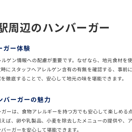
地元産食材を使った安心ハンバーガー体験
旬の食材が楽しめるハンバーガーの選び方
駅周辺のハンバーガー
ハンバーガーの地域色とアレルゲン配慮
アレルゲン情報を知って食事体験を豊かに
アレルゲン情報で安心のハンバーガー選び
ーガー体験
食体験を深めるハンバーガーのアレルゲン知識
レルゲン情報への配慮が重要です。なぜなら、地元食材を
ハンバーガーで家族みんなが安心できる理由
文時にスタッフへアレルゲン含有の有無を確認する、事前
地元食材とアレルゲンの情報収集術
認を徹底することで、安心して地元の味を堪能できます。
ハンバーガーのアレルゲン情報活用法
安心して味わうハンバーガーのポイント
ンバーガーの魅力
家族で安心のハンバーガー体験を叶える
ーガーは、食物アレルギーを持つ方でも安心して楽しめる
家族で楽しめるアレルゲン対応ハンバーガー
例えば、卵や乳製品、小麦を除去したメニューの提供や、
ハンバーガーで叶える家族の安心食事時間
ンバーガーを安心して堪能できます。