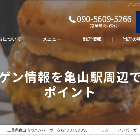
ハン
090-5609-5266
(営業時間内受付)
ちについて
メニュー
出店情報
当店の
キッチン
ゲン情報を亀山駅周辺
テイクア
ポイント
さくらポ
美味しい
イベント
三重県亀山市のハンバーガーならFOOT LOOSE
コラム
ハンバーガ