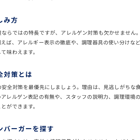
子どもにも安心なハンバーガー選びの基準
家族が安全に味わえるハンバーガーの秘訣
しみ方
ハンバーガー体験を共有する楽しみ方
辺ならではの特長ですが、アレルゲン対策も欠かせません
地元食材活用で家族も安心なハンバーガー
例えば、アレルギー表示の徹底や、調理器具の使い分けな
して味わえます。
全対策とは
の安全対策を最優先にしましょう。理由は、見逃しがちな
のアレルゲン表記の有無や、スタッフの説明力、調理環境
ことができます。
ンバーガーを探す