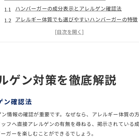
ハンバーガーの成分表示とアレルゲン確認法
アレルギー体質でも選びやすいハンバーガーの特徴
地元食材を使ったハンバーガーの安全性とは
ハンバーガーのアレルゲン情報を知る重要な理由
亀山駅周辺で安心できるハンバーガー店の選び方
三重のハンバーガーで注意すべきアレルゲンポイン
安心して味わう亀山駅周辺のハンバーガー
ルゲン対策を徹底解説
亀山駅近くで楽しむ安心のハンバーガー体験
アレルゲン対応メニューがあるハンバーガーの魅力
ゲン確認法
地元食材ハンバーガーの安全な楽しみ方
ゲン情報の確認が重要です。なぜなら、アレルギー体質の
ハンバーガー選びで重視したい安全対策とは
タッフへ直接アレルゲンの有無を尋ねる、掲示されている
三重エリアでアレルギー配慮のハンバーガーを探す
バーガーを楽しむことができるでしょう。
口コミで安心と評判のハンバーガー情報