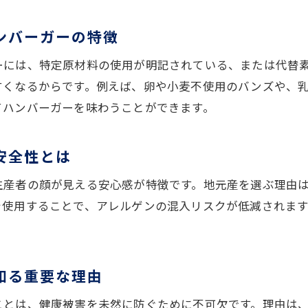
地元食材とアレルゲン配慮で楽しむ方法
ンバーガーの特徴
三重の食材を活かしたハンバーガーの魅力
ーには、特定原材料の使用が明記されている、または代替
アレルゲン配慮と地元野菜が調和するハンバーガー
すくなるからです。例えば、卵や小麦不使用のバンズや、
ハンバーガーを安心して味わうための選び方
てハンバーガーを味わうことができます。
地元産食材とアレルギー対策の最新事情
ハンバーガーの地元食材と安全性に注目
安全性とは
アレルギー体質でも楽しめるハンバーガーの工夫
生産者の顔が見える安心感が特徴です。地元産を選ぶ理由
アレルギー配慮のハンバーガー選びのコツ
を使用することで、アレルゲンの混入リスクが低減されま
ハンバーガー選びで確認すべきアレルゲン情報
地元食材使用の安全なハンバーガーの見極め方
アレルギー対応メニューのハンバーガー活用法
知る重要な理由
亀山駅周辺の信頼できるハンバーガー店とは
ことは、健康被害を未然に防ぐために不可欠です。理由は