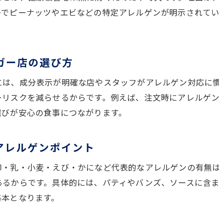
ハンバーガーアレルゲン表示の読み方ガイド
ーでピーナッツやエビなどの特定アレルゲンが明示されて
家族で安心できるハンバーガーの選び方
。
ハンバーガーを安全に楽しむ秘訣を紹介
アレルギーを持つ方へのハンバーガー安全対策
ガー店の選び方
地元食材とアレルゲン情報の活用ポイント
には、成分表示が明確な店やスタッフがアレルゲン対応に
安心して食べるためのハンバーガー注文方法
ーリスクを減らせるからです。例えば、注文時にアレルゲ
外食時のハンバーガーアレルゲン確認のコツ
選びが安心の食事につながります。
ハンバーガーの食材とアレルギー対策を両立
亀山駅周辺で安全なハンバーガー体験を叶える
アレルゲンポイント
亀山駅で地元食材の魅力を満喫する方法
卵・乳・小麦・えび・かになど代表的なアレルゲンの有無
三重の地元食材たっぷりのハンバーガー
あるからです。具体的には、パティやバンズ、ソースに含
ハンバーガーで味わう地元野菜の風味
基本となります。
亀山駅周辺で人気の地元食材使用ハンバーガー