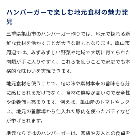
地元肉を活かすハンバーガー作りの工夫
ハンバーガーで楽しむ地元食材の魅力発
ハンバーガーのパティに合う地元野菜選び
見
亀山市産食材ならではのハンバーガー体験
三重県亀山市のハンバーガー作りでは、地元で採れる新
素材の良さを引き出すハンバーガーの技
鮮な食材を活かすことが大きな魅力となります。亀山市
ハンバーガーを亀山市の旬食材で楽しみたいな
周辺では、みずみずしい野菜や地域で大切に育てられた
ら
肉類が手に入りやすく、これらを使うことで家庭でも本
季節ごとに変わるハンバーガーの食材選び
格的な味わいを実現できます。
ハンバーガーに合う旬の亀山市産野菜とは
地元食材を使うことで、旬の味や素材本来の旨味を存分
旬食材で作るハンバーガーのアレンジ例
に感じられるだけでなく、食材の鮮度が高いので安全性
亀山市の旬食材が香るハンバーガーの魅力
や栄養価も高まります。例えば、亀山産のトマトやレタ
四季折々の味をハンバーガーで楽しむ方法
ス、地元の養豚場から仕入れた豚肉を使ったパティなど
手作りハンバーガーに三重の味をプラスする方
が挙げられます。
法
地元ならではのハンバーガーは、家族や友人との食卓を