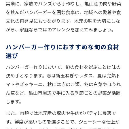
実際に、家族でバンズから手作りし、亀山産の肉や野菜
家庭で叶う亀山市ハンバーガーレシピの工夫
を挟んだハンバーガーを囲む食卓は、地域への愛着や食
簡単な工夫で本格派ハンバーガーを実現
文化の再発見にもつながります。地元の味を大切にしな
ハンバーガー作りに便利な時短テクニック
がら、家庭ならではのアレンジを加えてみましょう。
家族で楽しめるハンバーガーレシピの工夫
自宅で試せるハンバーガーの味付けアイデ
ハンバーガー作りにおすすめな旬の食材
ア
選び
亀山市ならではの食材を活かす調理方法
ハンバーガー作りにおいて、旬の食材を選ぶことは味の
決め手となります。春は新玉ねぎやレタス、夏は完熟ト
マトやズッキーニ、秋にはきのこ類、冬は白菜やほうれ
ん草など、亀山市周辺で手に入る季節ごとの野菜が活躍
します。
また、肉類では地元産の豚肉や牛肉がパティに最適で
す。鮮度が高いものを選ぶことで、ジューシーな仕上が