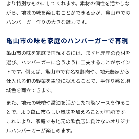
ハンバーガーに合う三重県食材の選び方
より特別なものにしてくれます。素材の個性を活かしな
地元の味噌やソースで作るハンバーガー
がら、地域の味を楽しむことができる点が、亀山市での
三重の伝統食材を取り入れたハンバーガー
ハンバーガー作りの大きな魅力です。
手作りハンバーガーで味わう三重の個性
亀山市の味を家庭のハンバーガーで再現
ハンバーガーに三重の旨味を加えるテクニ
ック
亀山市の味を家庭で再現するには、まず地元産の食材を
選び、ハンバーガーに合うように工夫することがポイン
新鮮食材で味わう亀山市流ハンバーガーのすす
トです。例えば、亀山市で有名な豚肉や、地元農家から
め
仕入れる旬の野菜を主役に据えることで、手作り感と地
新鮮な地元野菜で作るハンバーガーの魅力
域色を両立できます。
ハンバーガーの美味しさを引き出す下ごし
らえ
また、地元の味噌や醤油を活かした特製ソースを作るこ
とで、より亀山市らしい風味を加えることが可能です。
亀山市流ハンバーガーのこだわりポイント
これにより、家庭でも地元の飲食店に負けないオリジナ
食材選びから始めるハンバーガー作り
ルハンバーガーが楽しめます。
ハンバーガーで新鮮食材を最大限に活かす