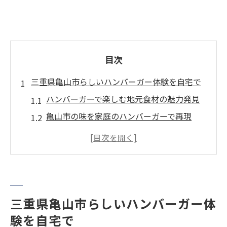
目次
三重県亀山市らしいハンバーガー体験を自宅で
ハンバーガーで楽しむ地元食材の魅力発見
亀山市の味を家庭のハンバーガーで再現
ハンバーガー作りにおすすめな旬の食材選
び
家庭で簡単に味わうハンバーガーのコツ
手軽に始める三重県流ハンバーガーレシピ
地元の野菜と肉が光るハンバーガー作りの魅力
三重県亀山市らしいハンバーガー体
験を自宅で
新鮮野菜でハンバーガーの味が変わる理由