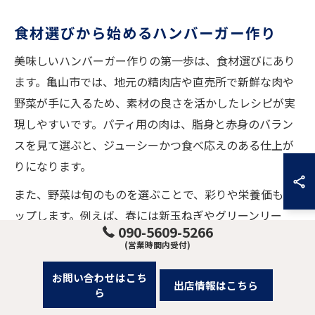
食材選びから始めるハンバーガー作り
美味しいハンバーガー作りの第一歩は、食材選びにあり
ます。亀山市では、地元の精肉店や直売所で新鮮な肉や
野菜が手に入るため、素材の良さを活かしたレシピが実
現しやすいです。パティ用の肉は、脂身と赤身のバラン
スを見て選ぶと、ジューシーかつ食べ応えのある仕上が
りになります。
また、野菜は旬のものを選ぶことで、彩りや栄養価もア
ップします。例えば、春には新玉ねぎやグリーンリー
090-5609-5266
フ、夏にはトマトやピーマンなど、季節ごとに楽しめる
(営業時間内受付)
バリエーションが豊富です。食材選びを工夫すること
お問い合わせはこち
で、毎回違った味わいのハンバーガーを作ることがで
出店情報はこちら
ら
き、家族や友人との食事がさらに楽しくなります。