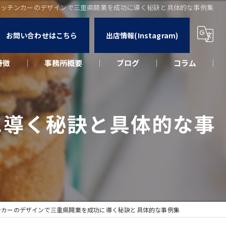
キッチンカーのデザインで三重県開業を成功に導く秘訣と具体的な事例集
お問い合わせはこちら
出店情報(Instagram)
特徴
事務所概要
ブログ
コラム
カー
に導く秘訣と具体的な事
ウト
ーク
出店
ンカーのデザインで三重県開業を成功に導く秘訣と具体的な事例集