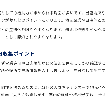
キッチンカー設計でオーダーメイドが選ばれる理
売としての機動力が求められる場面が多いです。出店場所
オーダーメイドキッチンカー作りの流れと注意点
インが差別化のポイントになります。地元企業や自治体と
理想を形にするキッチンカー設計のポイント
域との差別化を図りやすくなります。例えば伊勢うどんや
三重県で活躍するオーダーメイド事例に学ぶ
カーとして認知されやすくなります。
キッチンカー設計時の使いやすさ重視の工夫
中古や新車どちらが合う？車両選びのヒント
報収集ポイント
キッチンカー新車と中古の選び方のポイント
まず営業許可や出店規則などの法的要件をしっかり確認す
コストを抑える中古キッチンカーの活用術
健所や役所で最新情報を入手しましょう。許可なしで出店
新車キッチンカー導入時のメリットと注意点
用途に合わせたキッチンカー車両の選定基準
方向性を決めるために、既存の人気キッチンカーや地元イ
キッチンカー中古購入時に見極めたい箇所
営計画に大きく影響します。車内の設計や機材選びも、提
キッチンカー開業時に気をつけたい許可申請の流れ