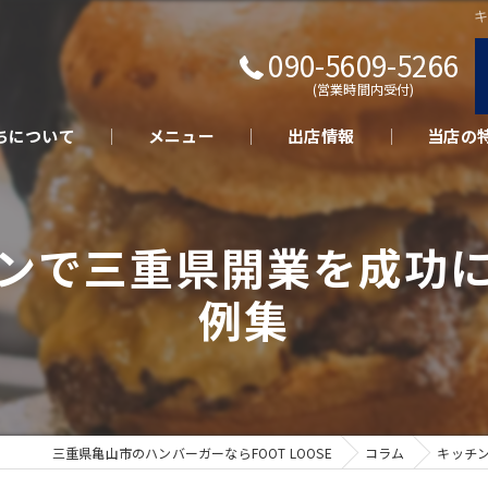
090-5609-5266
(営業時間内受付)
ちについて
メニュー
出店情報
当店の
キッチン
ンで三重県開業を成功
テイクア
例集
さくらポ
美味しい
イベント
三重県亀山市のハンバーガーならFOOT LOOSE
コラム
キッチ