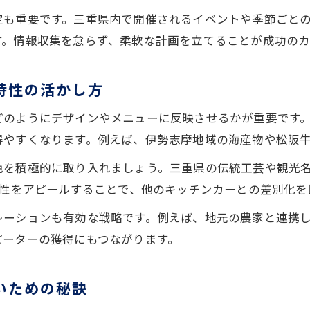
キッチンカー許可申請の流れと必要な手続き
定も重要です。三重県内で開催されるイベントや季節ごと
営業許可取得で注意すべきキッチンカーの要点
す。情報収集を怠らず、柔軟な計画を立てることが成功のカ
三重県でキッチンカー申請時に知るべき事項
キッチンカー営業における申請書類準備のコツ
特性の活かし方
許可なし営業が招くリスクと法的注意点
どのようにデザインやメニューに反映させるかが重要です
地域イベントで注目されるキッチンカー活用法
得やすくなります。例えば、伊勢志摩地域の海産物や松阪
地域イベントに最適なキッチンカーの活かし方
色を積極的に取り入れましょう。三重県の伝統工芸や観光
キッチンカーで注目を集めるイベント出店戦略
自性をアピールすることで、他のキッチンカーとの差別化を
三重県イベントで成功するキッチンカーの工夫
レーションも有効な戦略です。例えば、地元の農家と連携
イベントごとに変えるキッチンカーのサービス
ピーターの獲得にもつながります。
集客力が高まるキッチンカー活用の実例紹介
いための秘訣