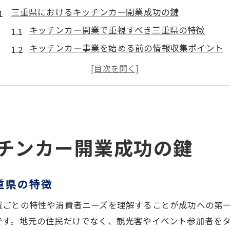
三重県におけるキッチンカー開業成功の鍵
キッチンカー開業で重視すべき三重県の特徴
キッチンカー事業を始める前の情報収集ポイント
キッチンカー経営と三重県の地域特性の活かし方
キッチンカー開業準備で失敗しないための秘訣
三重県で人気を集めるキッチンカーの傾向とは
印象に残るキッチンカーデザインの工夫点
キッチンカーデザインで第一印象を高める工夫
チンカー開業成功の鍵
三重県で注目されるキッチンカーの見た目作り
キッチンカーの内装と外装デザインのポイント
重県の特徴
ターゲット層に響くキッチンカー装飾のコツ
域ごとの特性や消費者ニーズを理解することが成功への第
キッチンカーならではの集客デザイン戦略
です。地元の住民だけでなく、観光客やイベント参加者を
オーダーメイドで叶える理想のキッチンカー設計