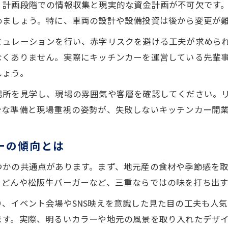
、計画段階での情報収集と現実的な資金計画が不可欠です
めましょう。特に、車両の設計や設備投資は後から変更が
ミュレーションを行い、赤字リスクを避ける工夫が求めら
なくありません。実際にキッチンカーを運営している先輩
しょう。
場所を見学し、現場の雰囲気や客層を確認してください。
分な準備と現場重視の姿勢が、失敗しないキッチンカー開
ーの傾向とは
つかの共通点があります。まず、地元産の食材や季節感を
うどんや松阪牛バーガーなど、三重ならではの味を打ち出
、イベント会場やSNS映えを意識した見た目の工夫も人
ます。実際、明るいカラーや地元の風景を取り入れたデザ