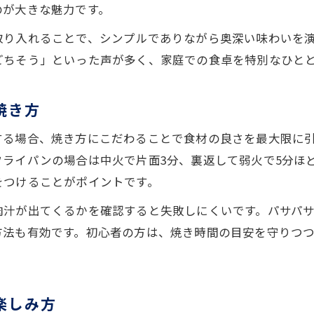
のが大きな魅力です。
ジューシーなハンバーガー焼き方の秘訣
取り入れることで、シンプルでありながら奥深い味わいを
肉汁を閉じ込める焼き加減の見極め方
ごちそう」といった声が多く、家庭での食卓を特別なひと
焼き方で差がつく旨みの引き出し方
パサつきを防ぐハンバーガーの焼き方とは
焼き方
家庭で実感できるジューシーな仕上げ方
する場合、焼き方にこだわることで食材の良さを最大限に
肉汁を逃さない三重県流ハンバーガー調理法
ライパンの場合は中火で片面3分、裏返して弱火で5分ほ
三重県流の肉汁を守るハンバーガー焼き方
をつけることがポイントです。
調理法で変わるハンバーガーの食感と旨み
肉汁が出てくるかを確認すると失敗しにくいです。パサパ
特別な味を生むハンバーガー焼き方の工夫
方法も有効です。初心者の方は、焼き時間の目安を守りつ
肉汁を閉じ込める三重県流の技を伝授
肉の旨味を活かす焼き方の選び方ガイド
冷凍ハンバーガー美味しく焼く秘訣を解説
楽しみ方