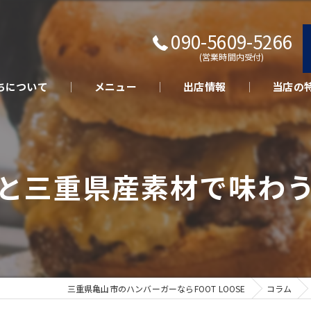
090-5609-5266
(営業時間内受付)
ちについて
メニュー
出店情報
当店の
キッチン
テイクア
と三重県産素材で味わ
さくらポ
美味しい
イベント
三重県亀山市のハンバーガーならFOOT LOOSE
コラム