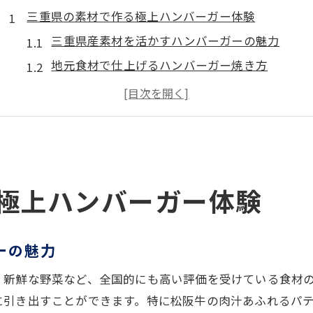
三重県の素材で作る極上ハンバーガー体験
三重県産素材を活かすハンバーガーの魅力
地元食材で仕上げるハンバーガー焼き方
季節の食材が彩るハンバーガーの楽しみ方
ハンバーガーで味わう三重県らしさとは
家庭で三重県の味を再現するハンバーガー術
家庭で実践するハンバーガー焼き方テクニック
家庭用ハンバーガー焼き方の基本ポイント解説
極上ハンバーガー体験
ジューシーに仕上げる火加減とコツとは
家庭でも簡単に実践できる焼き方の工夫
ーの魅力
初心者が失敗しないハンバーガーテクニック
、新鮮な野菜など、全国的にも高い評価を受けている食材
グルメ感を高める焼き方の裏技を紹介
に引き出すことができます。特に松阪牛の肉汁あふれるパ
ジューシーな仕上がりを叶える焼き方のコツ