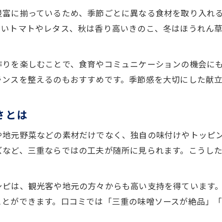
冷凍ハンバーガーのベストな焼き方ガイド
豊富に揃っているため、季節ごとに異なる食材を取り入れ
冷凍でもジューシーなハンバーガーに仕上げる
しいトマトやレタス、秋は香り高いきのこ、冬はほうれん
解凍不要で楽しむ冷凍ハンバーガー焼き方
冷凍ハンバーガー独特の食感を活かす焼き方
作りを楽しむことで、食育やコミュニケーションの機会に
冷凍のまま美味しく仕上げる調理のコツ
ランスを整えるのもおすすめです。季節感を大切にした献
火加減にこだわる極上ハンバーガーの極意
火加減が決め手のハンバーガー焼き方
さとは
ハンバーガーを極上にする火加減調整術
や地元野菜などの素材だけでなく、独自の味付けやトッピ
外は香ばしく中はジューシーな焼き方の秘密
ズなど、三重ならではの工夫が随所に見られます。こうし
家庭で実践したい火加減のポイント
高級感あふれる仕上がりの火加減テクニック
シピは、観光客や地元の方々からも高い支持を得ています
ことができます。口コミでは「三重の味噌ソースが絶品」