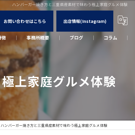
ハンバーガー焼き方と三重県産素材で味わう極上家庭グルメ体験
お問い合わせはこちら
出店情報(Instagram)
特徴
事務所概要
ブログ
コラム
カー
ウト
う極上家庭グルメ体験
ーク
出店
ハンバーガー焼き方と三重県産素材で味わう極上家庭グルメ体験