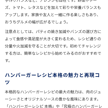
手作りバンズなど、アレンジも自在です。野菜やチー
初心者向け簡単ハンバーガーレシピ人気集
ズ、トマト、レタスなどを加えて彩りや栄養バランスも
ハンバーガー簡単調理法で自信を持つコツ
アップします。家族や友人と一緒に作る楽しさもあり、
ハンバーガーの作り方で押さえるべき基本
おうちグルメの幅が広がるでしょう。
時短で作れるハンバーガーレシピ簡単紹介
注意点としては、パティの焼き加減やバンズの選び方に
家族で楽しむハンバーガーレシピのアレンジ術
よって食感や満足度が大きく変わるため、レシピ通りの
ハンバーガーレシピで家族向けアレンジを
分量や火加減を守ることが大切です。初めてチャレンジ
提案
する方は、簡単なレシピから始めてみるのがおすすめで
子供も喜ぶハンバーガー人気アレンジのヒ
す。
ント
ハンバーガーレシピ本格の魅力と再現コ
ハンバーガーアレンジでバリエ豊富な食卓
ツ
に
ハンバーガーレシピ人気の家庭版アレンジ
本格的なハンバーガーレシピの最大の魅力は、肉のジュ
術
ーシーさとオリジナルソースの豊かな風味にあります。
野菜たっぷりハンバーガーレシピの工夫集
「ハンバーガーレシピ 本格」や「究極のハンバーガーレ