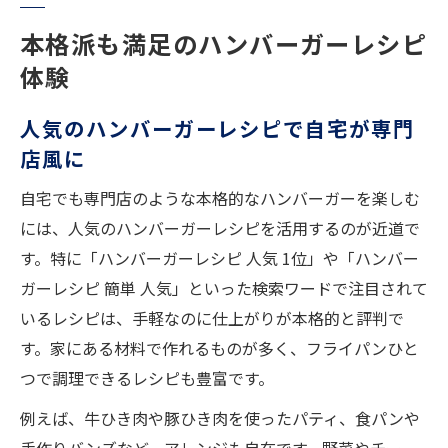
話題のハンバーガーレシピ人気1位を探る
本格派も満足のハンバーガーレシピ
ジューシーなパティを手軽に仕上げる技
体験
ハンバーガーパティレシピで肉汁を閉じ込
人気のハンバーガーレシピで自宅が専門
める
店風に
ハンバーガーのパテ作り方で失敗なしのコ
ツ
自宅でも専門店のような本格的なハンバーガーを楽しむ
には、人気のハンバーガーレシピを活用するのが近道で
ジューシーなハンバーガーパティ作りの秘
す。特に「ハンバーガーレシピ 人気 1位」や「ハンバー
訣
ガーレシピ 簡単 人気」といった検索ワードで注目されて
人気ハンバーガーレシピで美味しいパティ
いるレシピは、手軽なのに仕上がりが本格的と評判で
を
す。家にある材料で作れるものが多く、フライパンひと
プロ直伝ハンバーガーパティレシピの基本
つで調理できるレシピも豊富です。
初めてでも安心簡単ハンバーガー作り方
例えば、牛ひき肉や豚ひき肉を使ったパティ、食パンや
ハンバーガー作り方簡単のポイントまとめ