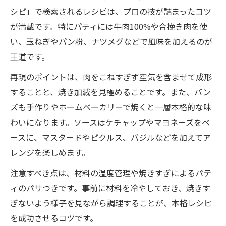
シピ」で検索されるレシピは、プロの技が詰まったコツ
ソースが決め手！絶品ハンバーガーの秘訣
が満載です。特にパティには牛肉100%や合挽き肉を使
ハンバーガーソースレシピで味に差をつけ
い、玉ねぎやパン粉、ナツメグなどで風味を加えるのが
る
王道です。
簡単ハンバーガーレシピソースの作り方講
座
再現のポイントは、肉をこねすぎず空気を含ませて成形
することと、焼き加減を見極めることです。また、バン
プロ直伝ハンバーガーのソースアレンジ法
ズも手作りやホームベーカリーで焼くと一層本格的な味
人気ハンバーガーソースレシピのおすすめ
わいになります。ソースはケチャップやマヨネーズをベ
ハンバーガーのソース残らない食べ方の工
ースに、マスタードやピクルス、バジルなどを加えてア
夫
レンジを楽しめます。
バンズから挑戦する究極のハンバーガー作り
注意すべき点は、材料の温度管理や焼きすぎによるパテ
ハンバーガーバンズレシピで本格派に近づ
ィのパサつきです。事前に材料を冷やしておき、焼きす
く
ぎないよう様子を見ながら調理することが、本格レシピ
バンズ作り方簡単で失敗しないポイント集
を成功させるコツです。