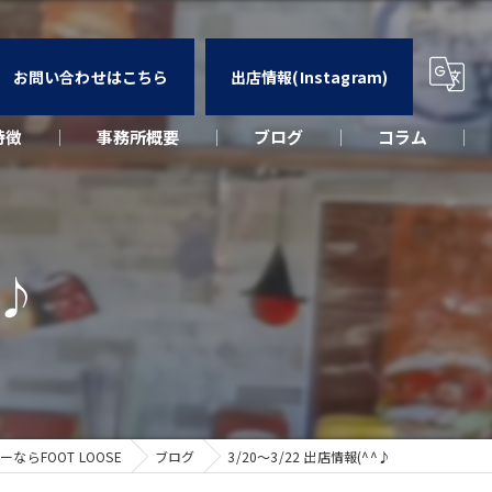
お問い合わせはこちら
出店情報(Instagram)
特徴
事務所概要
ブログ
コラム
カー
ウト
^♪
ーク
出店
らFOOT LOOSE
ブログ
3/20〜3/22 出店情報(^^♪