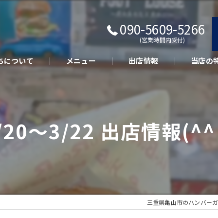
090-5609-5266
(営業時間内受付)
ちについて
メニュー
出店情報
当店の
キッチン
テイクア
/20〜3/22 出店情報(^
さくらポ
美味しい
イベント
三重県亀山市のハンバーガーな