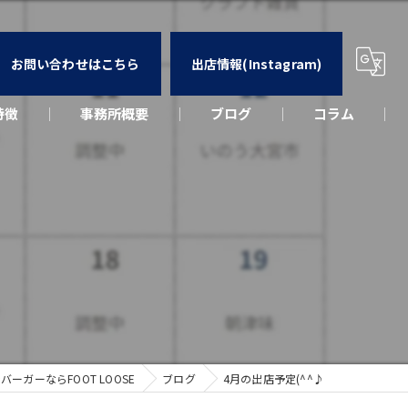
お問い合わせはこちら
出店情報(Instagram)
特徴
事務所概要
ブログ
コラム
カー
ウト
ーク
出店
ーガーならFOOT LOOSE
ブログ
4月の出店予定(^^♪