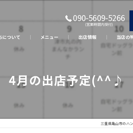
090-5609-5266
(営業時間内受付)
ちについて
メニュー
出店情報
当店の
キッチン
テイクア
4月の出店予定(^^♪
さくらポ
美味しい
イベント
三重県亀山市のハンバ