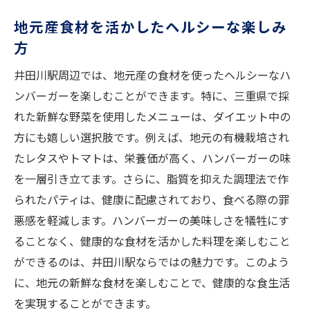
カロリーを抑えたハンバーガーの選び方
地元産食材を活かしたヘルシーな楽しみ
低糖質・高タンパクのメニュー紹介
方
ダイエット中に気をつけたいポイント
井田川駅周辺では、地元産の食材を使ったヘルシーなハ
栄養バランスを考慮したお店選び
ンバーガーを楽しむことができます。特に、三重県で採
ダイエットをサポートする食材の秘密
れた新鮮な野菜を使用したメニューは、ダイエット中の
健康志向の方におすすめのメニュー
方にも嬉しい選択肢です。例えば、地元の有機栽培され
罪悪感なしで楽しむ井田川駅のハンバーガーと
たレタスやトマトは、栄養価が高く、ハンバーガーの味
は
を一層引き立てます。さらに、脂質を抑えた調理法で作
ヘルシー志向の新感覚ハンバーガー
られたパティは、健康に配慮されており、食べる際の罪
健康を考えた特別オーダーの提案
悪感を軽減します。ハンバーガーの美味しさを犠牲にす
ることなく、健康的な食材を活かした料理を楽しむこと
ダイエット中でも安心な食材選び
ができるのは、井田川駅ならではの魅力です。このよう
罪悪感を感じさせない味の工夫
に、地元の新鮮な食材を楽しむことで、健康的な食生活
健康維持に役立つ食材を使った一品
を実現することができます。