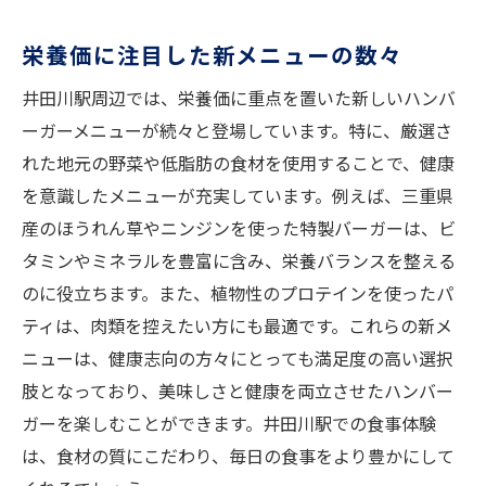
リフレッシュできるランチタイムの楽しみ
方
栄養価に注目した新メニューの数々
井田川駅周辺で見つけた健康ハンバーガーの秘
井田川駅周辺では、栄養価に重点を置いた新しいハンバ
密
ーガーメニューが続々と登場しています。特に、厳選さ
おいしさと健康を両立する調理法
れた地元の野菜や低脂肪の食材を使用することで、健康
地域密着型の食材選びの魅力
を意識したメニューが充実しています。例えば、三重県
健康的な選択をサポートする情報
産のほうれん草やニンジンを使った特製バーガーは、ビ
豊富なメニューから選ぶ楽しみ
タミンやミネラルを豊富に含み、栄養バランスを整える
地元のおすすめヘルシーハンバーガー
のに役立ちます。また、植物性のプロテインを使ったパ
ティは、肉類を控えたい方にも最適です。これらの新メ
栄養価の高い食材を使ったレシピの紹介
ニューは、健康志向の方々にとっても満足度の高い選択
ダイエット中に最適な井田川駅のハンバーガー
肢となっており、美味しさと健康を両立させたハンバー
事情
ガーを楽しむことができます。井田川駅での食事体験
低カロリーメニューの魅力
は、食材の質にこだわり、毎日の食事をより豊かにして
ダイエットをサポートするサービス