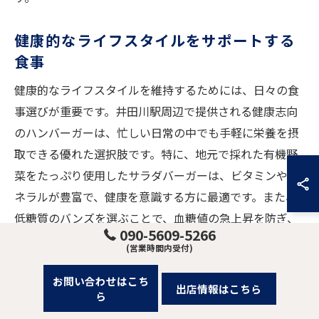
健康的なライフスタイルをサポートする
食事
健康的なライフスタイルを維持するためには、日々の食
事選びが重要です。井田川駅周辺で提供される健康志向
のハンバーガーは、忙しい日常の中でも手軽に栄養を摂
取できる優れた選択肢です。特に、地元で採れた有機野
菜をたっぷり使用したサラダバーガーは、ビタミンやミ
ネラルが豊富で、健康を意識する方に最適です。また、
低糖質のバンズを選ぶことで、血糖値の急上昇を防ぎ、
090-5609-5266
エネルギーレベルを安定させる効果も期待できます。こ
(営業時間内受付)
れらのハンバーガーは、わずかにカロリーを気にするだ
お問い合わせはこち
けで、美味しさと健康の両立を実現します。日常の忙し
出店情報はこちら
ら
さの中で、こうしたバランスの取れた食事を選ぶこと