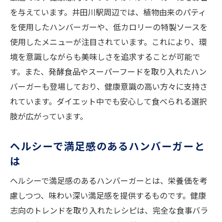
地元の食文化を楽しむ新しい提案
を与えています。井田川駅周辺では、植物由来のパティ
井田川駅のハンバーガー健康的な選択肢で満足
を使用したハンバーガーや、低カロリーの特製ソースを
感を得る
使用したメニューが注目されています。これにより、環
おいしさを引き出すヘルシーな調理法
境を意識しながらも美味しさを追求することが可能で
健康志向の方に人気のハンバーガー
す。また、発酵食品やスーパーフードを取り入れたハン
ダイエット中でも安心して食べられる理由
バーガーも登場しており、健康意識の高い方々に支持さ
健康的な食事で得られる心地よさ
れています。ダイエット中でも安心して食べられる選択
肢が広がっています。
体に優しい食材を使ったメニューの紹介
罪悪感を感じない満足感のある食事
ヘルシーで満足感のあるハンバーガーと
罪悪感を感じない井田川駅のハンバーガーその
は
魅力を探る
ヘルシーで満足感のあるハンバーガーとは、栄養価を考
ヘルシーで美味しい秘密
慮しつつ、味わい深い満足感を提供するものです。健康
健康とおいしさを兼ね備えた料理法
志向のトレンドを取り入れたレシピは、完全な食事バラ
地元の食材を活かした味わい