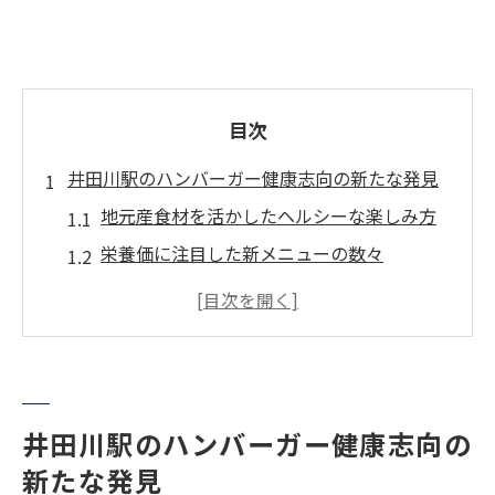
目次
井田川駅のハンバーガー健康志向の新たな発見
地元産食材を活かしたヘルシーな楽しみ方
栄養価に注目した新メニューの数々
ダイエット中でも安心な選び方
健康志向のトレンドを取り入れたレシピ
ヘルシーで満足感のあるハンバーガーとは
井田川駅周辺のおすすめスポット
井田川駅のハンバーガー健康志向の
ダイエット中でも楽しめる井田川駅のヘルシー
新たな発見
ハンバーガー