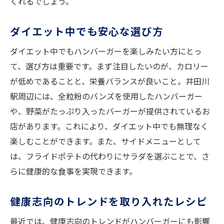
くれるでしょう。
健康維持に役立つハンバーガーの選び方
ダイエット中でも満足できる食事プラン
ダイエット中でも安心な選び方
バランスの取れた食生活の提案
ダイエット中でもハンバーガーを楽しみたい方にとっ
健康的なライフスタイルをサポートする食
て、選び方は重要です。まず注目したいのが、カロリー
事
が低めであることと、栄養バランスが良いこと。井田川
井田川駅で探すヘルシーなハンバーガーの選び
駅周辺には、全粒粉のバンズを使用したハンバーガー
方
や、野菜がたっぷり入ったバーガーが提供されているお
健康を考慮したメニュー選びのコツ
店があります。これにより、ダイエット中でも無理なく
楽しむことができます。また、サイドメニューとして
ダイエット中におすすめのヘルシーメニュ
は、フライドポテトの代わりにサラダを選ぶことで、さ
ー
らに健康的な食事を実現できます。
地元で味わえる特別なハンバーガー
栄養価を高めるトッピングの選び方
健康志向のトレンドを取り入れたレシピ
健康的な食生活をサポートするヒント
最近では、健康志向のトレンドがハンバーガーにも影響