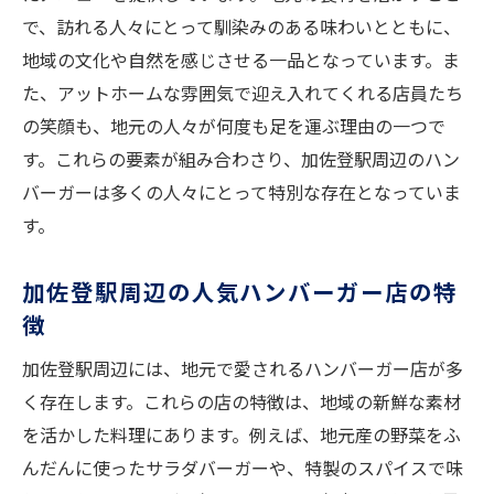
地元のお店で楽しむ絶品ハンバーガー
で、訪れる人々にとって馴染みのある味わいとともに、
観光とセットで楽しむハンバーガー
地域の文化や自然を感じさせる一品となっています。ま
加佐登駅周辺のおすすめハンバーガー店
た、アットホームな雰囲気で迎え入れてくれる店員たち
地元ハンバーガーを巡る小旅行プラン
の笑顔も、地元の人々が何度も足を運ぶ理由の一つで
す。これらの要素が組み合わさり、加佐登駅周辺のハン
加佐登駅周辺で見つける隠れ家的ハンバー
バーガーは多くの人々にとって特別な存在となっていま
ガー店
す。
地元の味を堪能するハンバーガーツアー
地元の味を家庭で！ハンバーガーレシピのコツ
加佐登駅周辺の人気ハンバーガー店の特
と裏技
徴
地元の味を再現するためのレシピ
加佐登駅周辺には、地元で愛されるハンバーガー店が多
簡単にできる裏技でプロの味を実現
く存在します。これらの店の特徴は、地域の新鮮な素材
家庭で試したい新しいハンバーガーレシピ
を活かした料理にあります。例えば、地元産の野菜をふ
地元の風味を活かすための調理法
んだんに使ったサラダバーガーや、特製のスパイスで味
家庭で楽しむ地元のハンバーガー