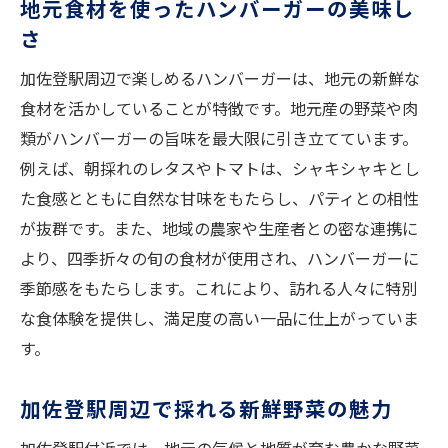
地元食材を使ったハンバーガーの美味し
必要な器具と食材の選び方
さ
失敗しないパティの作り方
加佐登駅周辺で楽しめるハンバーガーは、地元の新鮮な
自宅で楽しむ本格ハンバーガーのコツ
食材を活かしていることが特徴です。地元産の野菜や肉
プロの技を自宅で活かすテクニック
類がハンバーガーの旨味を最大限に引き立てています。
家庭で楽しむプロ顔負けのハンバーガー
例えば、朝採れのレタスやトマトは、シャキシャキとし
新鮮食材を活かしたジューシーハンバーガーの
た食感とともに自然な甘味をもたらし、パティとの相性
秘密
が抜群です。また、地域の農家や生産者との密な連携に
新鮮な肉の選び方と保存方法
より、四季折々の旬の食材が使用され、ハンバーガーに
野菜の鮮度を保つコツ
季節感をもたらします。これにより、訪れる人々に特別
な食体験を提供し、満足度の高い一品に仕上がっていま
ジューシーなパティの秘密
す。
ハンバーガーに合うソースの作り方
新鮮食材を活かす調理法
加佐登駅周辺で採れる新鮮野菜の魅力
ジューシーハンバーガーの究極のレシピ