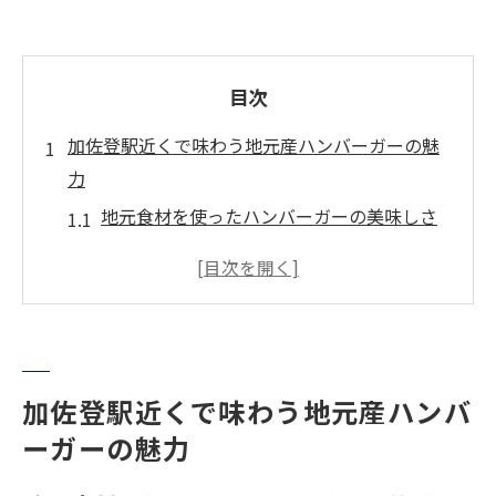
目次
加佐登駅近くで味わう地元産ハンバーガーの魅
力
地元食材を使ったハンバーガーの美味しさ
加佐登駅周辺で採れる新鮮野菜の魅力
地域の肉を使ったパティのジューシーさ
地元の人々に愛されるハンバーガーとは
加佐登駅周辺の人気ハンバーガー店の特徴
地元産ハンバーガーが観光客に人気の理由
加佐登駅近くで味わう地元産ハンバ
ーガーの魅力
家庭で再現！プロの味わいハンバーガーレシピ
プロのレシピを家庭で再現する方法