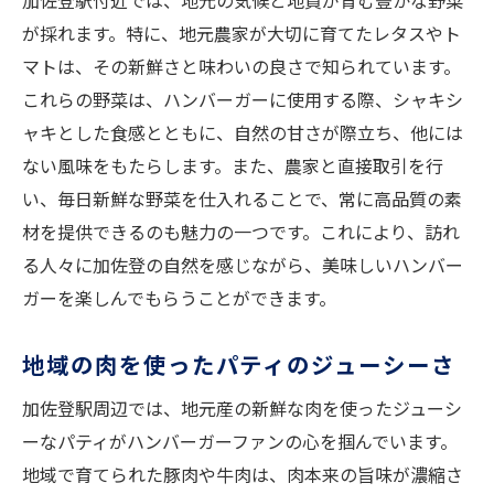
加佐登駅付近では、地元の気候と地質が育む豊かな野菜
自家製ソースが決め手！絶品ハンバーガーの作
が採れます。特に、地元農家が大切に育てたレタスやト
り方
マトは、その新鮮さと味わいの良さで知られています。
基本の自家製ソースレシピ
これらの野菜は、ハンバーガーに使用する際、シャキシ
ソースに使うハーブの選び方
ャキとした食感とともに、自然の甘さが際立ち、他には
ソースの味を引き立てるスパイス
ない風味をもたらします。また、農家と直接取引を行
ソース作りで失敗しないためのポイント
い、毎日新鮮な野菜を仕入れることで、常に高品質の素
ハンバーガーに合うソースのバリエーショ
材を提供できるのも魅力の一つです。これにより、訪れ
ン
る人々に加佐登の自然を感じながら、美味しいハンバー
ガーを楽しんでもらうことができます。
特製ソースでハンバーガーを格上げ
ふわふわバンズとパティの絶妙な組み合わせ
地域の肉を使ったパティのジューシーさ
バンズの選び方と保管方法
加佐登駅周辺では、地元産の新鮮な肉を使ったジューシ
バンズをふわふわにするためのコツ
ーなパティがハンバーガーファンの心を掴んでいます。
パティとの相性を考えるバンズの選択
地域で育てられた豚肉や牛肉は、肉本来の旨味が濃縮さ
バンズとパティのバランスの取り方