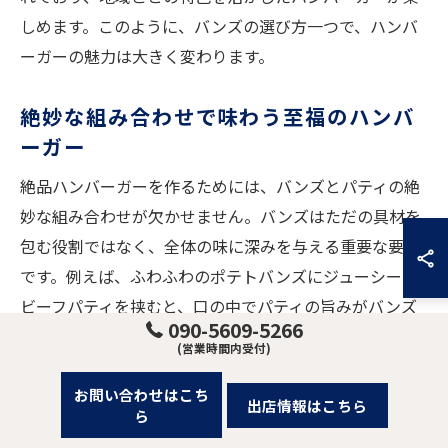
しめます。このように、バンズの選び方一つで、ハンバ
ーガーの魅力は大きく変わります。
絶妙な組み合わせで味わう至福のハンバ
ーガー
絶品ハンバーガーを作るためには、バンズとパティの絶
妙な組み合わせが欠かせません。バンズはただの具材を
包む役割ではなく、全体の味に深みを与える重要な要素
です。例えば、ふわふわのポテトバンズにジューシーな
ビーフパティを挟むと、口の中でパティの旨みがバンズ
090-5609-5266
のほのかな甘みに溶け込み、一口ごとに幸せを感じるこ
(営業時間内受付)
とができます。また、スパイシーなソースを用いること
お問い合わせはこち
で、味にアクセントを加え、飽きのこない一品に仕上が
出店情報はこちら
ら
ります。さらに、地元の新鮮な野菜をトッピングするこ