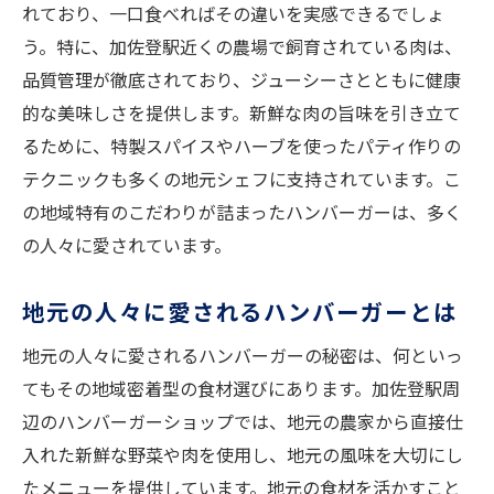
れており、一口食べればその違いを実感できるでしょ
バンズの種類とハンバーガーの違い
う。特に、加佐登駅近くの農場で飼育されている肉は、
絶妙な組み合わせで味わう至福のハンバー
品質管理が徹底されており、ジューシーさとともに健康
ガー
的な美味しさを提供します。新鮮な肉の旨味を引き立て
ハンバーガー作りを高める食材選びのポイント
るために、特製スパイスやハーブを使ったパティ作りの
質の良い肉の見分け方
テクニックも多くの地元シェフに支持されています。こ
の地域特有のこだわりが詰まったハンバーガーは、多く
健康を考慮した食材選び
の人々に愛されています。
美味しいハンバーガーに必須の野菜
特別なハンバーガーに仕上げる食材
地元の人々に愛されるハンバーガーとは
食材選びで失敗しないポイント
地元の人々に愛されるハンバーガーの秘密は、何といっ
最高のハンバーガーを作るための食材ガイ
てもその地域密着型の食材選びにあります。加佐登駅周
ド
辺のハンバーガーショップでは、地元の農家から直接仕
加佐登駅周辺で見つける絶品ハンバーガーの楽
入れた新鮮な野菜や肉を使用し、地元の風味を大切にし
しみ方
たメニューを提供しています。地元の食材を活かすこと