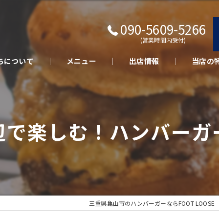
090-5609-5266
(営業時間内受付)
ちについて
メニュー
出店情報
当店の
キッチン
テイクア
辺で楽しむ！ハンバーガ
さくらポ
美味しい
イベント
三重県亀山市のハンバーガーならFOOT LOOSE