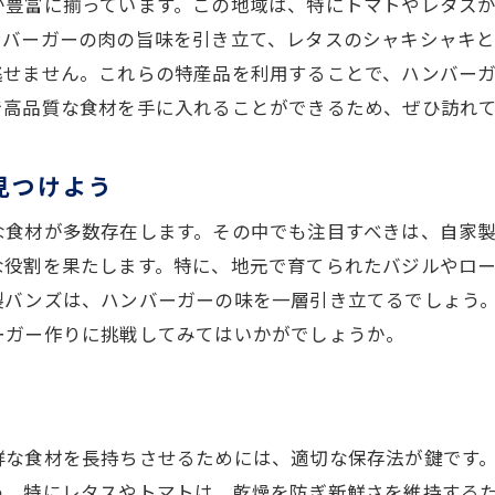
が豊富に揃っています。この地域は、特にトマトやレタス
地元の歴史が息づく伝統的食材を活かす
ンバーガーの肉の旨味を引き立て、レタスのシャキシャキ
特産品を引き立てる盛り付けの工夫
逃せません。これらの特産品を利用することで、ハンバー
地元の美食文化を体感できるハンバーガー
で高品質な食材を手に入れることができるため、ぜひ訪れ
見つけよう
な食材が多数存在します。その中でも注目すべきは、自家
な役割を果たします。特に、地元で育てられたバジルやロ
製バンズは、ハンバーガーの味を一層引き立てるでしょう
ーガー作りに挑戦してみてはいかがでしょうか。
鮮な食材を長持ちさせるためには、適切な保存法が鍵です
う。特にレタスやトマトは、乾燥を防ぎ新鮮さを維持する