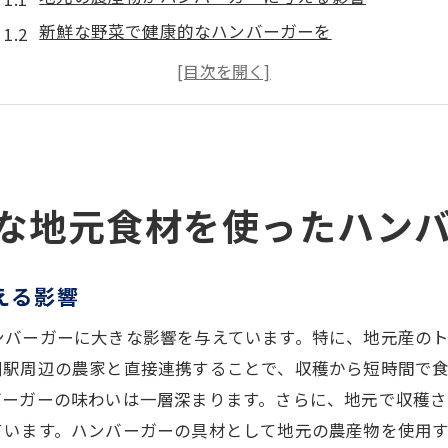
新鮮な野菜で健康的なハンバーガーを
井田川駅周辺の肉の選び方
地元パン屋のバンズで味わう特別感
季節ごとの食材を活かしたハンバーガー
地元の味を引き立てる特製ソースの役割
地元特産物で作るハンバーガー材料の選び方
な地元食材を使ったハン
井田川駅周辺の特産品を知る
地元ならではのオリジナル食材を見つけよう
える影響
新鮮さを保つための食材保存法
ンバーガーに大きな影響を与えています。特に、地元産の
ハンバーガーに合う地元産チーズの選び方
川駅周辺の農家と直接連携することで、収穫から短時間で
食材の品質を見極めるポイント
バーガーの味わいは一層深まります。さらに、地元で収穫
地元市場での食材購入ガイド
ています。ハンバーガーの具材として地元の農産物を使用