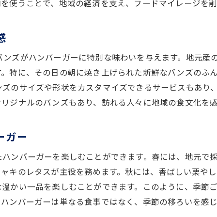
肉を使うことで、地域の経済を支え、フードマイレージを削
シンプルな材料で作る地元風ハンバーガー
井田川駅近くで買える絶品ハンバーガーのための食材
感
駅周辺で手に入る新鮮な肉とその特徴
地元のパン屋で買うおすすめバンズ
バンズがハンバーガーに特別な味わいを与えます。地元産
す。特に、その日の朝に焼き上げられた新鮮なバンズのふ
地域特産の野菜を使ったトッピング
ンズのサイズや形状をカスタマイズできるサービスもあり
地元で愛されるチーズを使った贅沢なハンバーガー
オリジナルのバンズもあり、訪れる人々に地域の食文化を
駅近の市場で買える新鮮な食材
地元の特産ソースで味わうハンバーガー
ーガー
新鮮な地元食材を使ったハンバーガーの魅力を探る
たハンバーガーを楽しむことができます。春には、地元で
素材本来の味を楽しめるハンバーガーの作り方
シャキのレタスが主役を務めます。秋には、香ばしい栗や
地元食材が生む独特の美味しさの秘密
な温かい一品を楽しむことができます。このように、季節
新鮮な野菜がもたらす栄養価とその効能
、ハンバーガーは単なる食事ではなく、季節の移ろいを感
地元の肉を使ったジューシーなパティの秘密