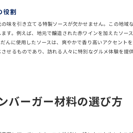
新鮮な食材を使うことの重要性
の役割
地元特産品を使ったハンバーガーの可能性
元の味を引き立てる特製ソースが欠かせません。この地域
地元農産物で作るハンバーガーの美味しさの秘訣
します。例えば、地元で醸造された赤ワインを加えたソー
地元の農産物が持つ隠れたポテンシャル
んだんに使用したソースは、爽やかで香り高いアクセントを
農産物の新鮮さを際立てる調理法
じさせるものであり、訪れる人々に特別なグルメ体験を提
地元のハーブを取り入れた風味豊かなハンバーガー
地元の果物を使ったフレッシュなトッピング
地元の味が詰まったハンバーガーソースの作り方
農産物直売所で見つける特別な食材
ンバーガー材料の選び方
井田川駅周辺で味わう特産物を生かしたハンバーガー作
特産物を生かしたオリジナルハンバーガーの提案
地元の魚介類を使ったシーフードハンバーガー
季節ごとの特産物を取り入れたメニュー