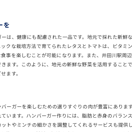
井田川駅で見つける美味しいハンバーガーのための食材
地元市場で見つける希少な食材
地元の農家から直接仕入れるメリット
ーを
駅周辺のおすすめ食材スポット
ガーは、健康にも配慮された一品です。地元で採れた新鮮
新鮮な食材を選ぶためのチェックリスト
ニックな栽培方法で育てられたレタスとトマトは、ビタミ
地元で人気のハンバーガー用食材
な食事を楽しむことが可能になります。また、井田川駅周
専門店で手に入るハンバーガー用特産品
できます。このように、地元の新鮮な野菜を活用すること
地元の味をハンバーガーで楽しむための材料ガイド
ごせます。
地元の味覚を取り入れたハンバーガーの作り方
地元の調味料で風味を加える方法
地域の食文化を反映したハンバーガーレシピ
ンバーガーを楽しむための選りすぐりの肉が豊富にありま
地元の味を最大限に引き出す焼き方
れています。ハンバーガー作りには、脂肪と赤身のバラン
カットやミンチの細かさを調整してくれるサービスも提供
地元のお米を使った新しいハンバーガーの試み