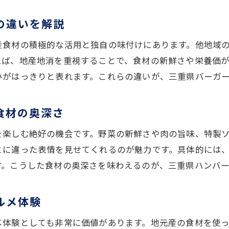
ハンバーガー評価に欠かせない三重県のご当地感
食べ比べで実感する三重県ハンバーガー評価のポイ
の違いを解説
三重県ハンバーガーの口コミ評価を徹底解説
産食材の積極的な活用と独自の味付けにあります。他地域
新鮮な味覚を堪能できる三重県ハンバーガー
えば、地産地消を重視することで、食材の新鮮さや栄養価
三重県ハンバーガーで楽しむ新鮮な味覚体験
いがはっきりと表れます。これらの違いが、三重県バーガ
ハンバーガーに活きる三重県産野菜の魅力
ご当地ハンバーガーで感じる三重県の素材力
食材の奥深さ
三重県ハンバーガーの味わい深さを徹底分析
を楽しむ絶好の機会です。野菜の新鮮さや肉の旨味、特製
地元で味わうハンバーガーの鮮度を体感
とに違った表情を見せてくれるのが魅力です。具体的には
三重県グルメとしてのハンバーガーの新鮮さ
す。こうした食材の奥深さを味わえるのが、三重県ハンバ
三重県ならではの味付けが楽しめるハンバーガー
三重県独自の味付けが光るハンバーガーの特徴
ルメ体験
ご当地調味料を使ったハンバーガーの楽しみ方
メ体験としても非常に価値があります。地元産の食材を使