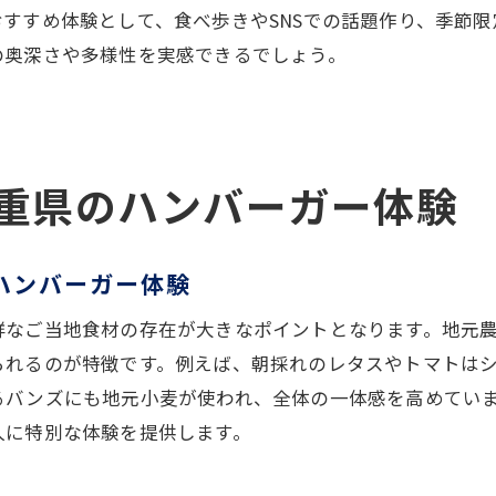
三重県のハンバーガーで味わうオリジナルソース
すすめ体験として、食べ歩きやSNSでの話題作り、季節
ハンバーガーに合う三重県の伝統調味料とは
の奥深さや多様性を実感できるでしょう。
三重県ハンバーガーで味わう個性豊かなフレーバー
ご当地感あふれる三重県ハンバーガーの味付け
ハンバーガー選びで三重県のご当地感を発見
重県のハンバーガー体験
三重県ハンバーガー選びでご当地感を楽しむ方法
地元ならではの食材が際立つハンバーガーを選ぶコ
ハンバーガー体験
三重県ご当地バーガーで味わいの違いを発見
ハンバーガー選びで注目すべき三重県産食材
鮮なご当地食材の存在が大きなポイントとなります。地元
三重県の個性派ハンバーガーに出会う楽しさ
られるのが特徴です。例えば、朝採れのレタスやトマトは
るバンズにも地元小麦が使われ、全体の一体感を高めてい
ご当地感満載の三重県ハンバーガー選び
人に特別な体験を提供します。
地元グルメ好き必見の三重県ハンバーガー特集
グルメ好きにおすすめの三重県ハンバーガー特集