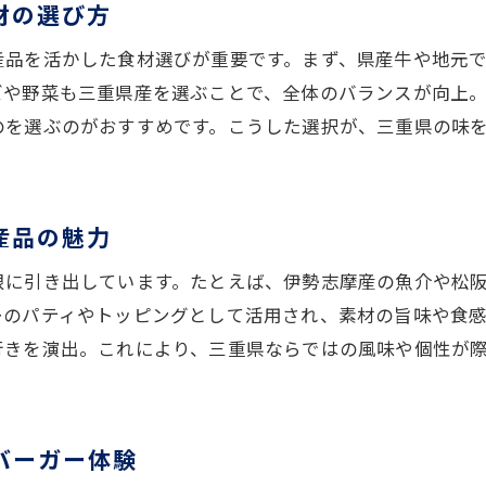
材の選び方
三重県の食材を活かしたハンバーガー厳選情報
地元ファンが選ぶ三重県ハンバーガーの魅力
産品を活かした食材選びが重要です。まず、県産牛や地元
ズや野菜も三重県産を選ぶことで、全体のバランスが向上
三重県グルメで味わうご当地ハンバーガー特集
のを選ぶのがおすすめです。こうした選択が、三重県の味
三重県産食材が主役のハンバーガーに注目
ハンバーガー好きが満足する三重県グルメ特集
産品の魅力
限に引き出しています。たとえば、伊勢志摩産の魚介や松
ーのパティやトッピングとして活用され、素材の旨味や食
行きを演出。これにより、三重県ならではの風味や個性が
バーガー体験