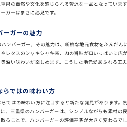
三重県の自然や文化を感じられる贅沢な一品となっていま
三重県産食材が光るハンバーガーの評判と感想
バーガーはまさに必見です。
地元食材を活かしたハンバーガーの魅力とは
三重県産食材が引き出すハンバーガーの味の深み
バーガーの魅力
ハンバーガーと地元野菜の相性が生む美味しさ
のハンバーガー。その魅力は、新鮮な地元食材をふんだん
三重県ご当地バーガーに見る食材選びのこだわり
トやレタスのシャキシャキ感、肉の旨味が口いっぱいに広
地元肉とハンバーガーの絶妙なバランスを解説
い奥深い味わいが楽しめます。こうした地元愛あふれる工
三重県ハンバーガーに欠かせない食材の特徴
ハンバーガー評価で注目したい三重県産素材の魅力
三重県のハンバーガー評価で注目すべき点
ならではの味わい方
三重県ハンバーガーの評価基準と食材の重要性
ならではの味わい方に注目すると新たな発見があります。
ご当地バーガー選びで重視したい三重県の味覚
際に、三重県のハンバーガーは、シンプルながらも素材の
三重県産食材で評価が高まるハンバーガーの秘密
じ取ることで、ハンバーガーの評価基準が大きく変わるで