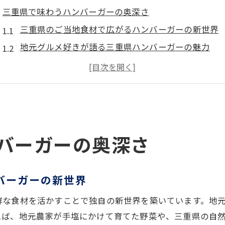
三重県で味わうハンバーガーの奥深さ
三重県のご当地食材で広がるハンバーガーの新世界
地元グルメ好きが語る三重県ハンバーガーの魅力
ハンバーガー評価が変わる三重県ならではの味わい
三重県ご当地バーガーと他地域との違いを解説
三重県ハンバーガーで楽しむ地元食材の奥深さ
ハンバーガー好き必見の三重県グルメ体験
ご当地食材が光る三重県のハンバーガー体験
バーガーの奥深さ
新鮮なご当地食材が際立つ三重県ハンバーガー体験
三重県ならではのハンバーガー食材の選び方
バーガーの新世界
ハンバーガーで味わう三重県の特産品の魅力
鮮な食材を活かすことで独自の新世界を築いています。地
三重県グルメ旅におすすめのハンバーガー体験
えば、地元農家が手塩にかけて育てた野菜や、三重県の自
地元食材×ハンバーガーで三重県の味を満喫