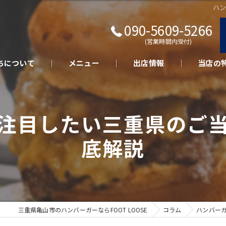
ハ
090-5609-5266
(営業時間内受付)
ちについて
メニュー
出店情報
当店の
キッチン
注目したい三重県のご
テイクア
底解説
さくらポ
美味しい
イベント
三重県亀山市のハンバーガーならFOOT LOOSE
コラム
ハンバー