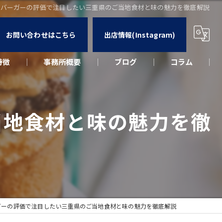
ンバーガーの評価で注目したい三重県のご当地食材と味の魅力を徹底解説
お問い合わせはこちら
出店情報(Instagram)
特徴
事務所概要
ブログ
コラム
カー
当地食材と味の魅力を徹
ウト
ーク
出店
ガーの評価で注目したい三重県のご当地食材と味の魅力を徹底解説