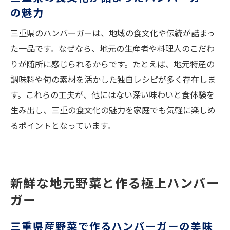
地元食材を活かすハンバーガー調理のコツ
の魅力
三重県食材を活かすハンバーガーの調理法
三重県のハンバーガーは、地域の食文化や伝統が詰まっ
自家製ハンバーガーで味わう三重の旬のコ
た一品です。なぜなら、地元の生産者や料理人のこだわ
ツ
りが随所に感じられるからです。たとえば、地元特産の
食材の持ち味を引き出すハンバーガー作り
調味料や旬の素材を活かした独自レシピが多く存在しま
す。これらの工夫が、他にはない深い味わいと食体験を
ハンバーガー調理で三重県産素材を活用す
生み出し、三重の食文化の魅力を家庭でも気軽に楽しめ
る方法
るポイントとなっています。
地元野菜や肉で作るハンバーガーアレンジ
術
新鮮な地元野菜と作る極上ハンバー
ガー
三重県産野菜で作るハンバーガーの美味