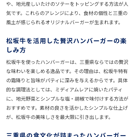
や、地元産しいたけのソテーをトッピングする方法が人
家庭の工夫で広がるハンバーガーの美味し
気です。これらのアレンジにより、食材の個性と三重の
さ
風土が感じられるオリジナルバーガーが生まれます。
ハンバーガー作りに活かす三重県産素材の
力
松坂牛を活用した贅沢ハンバーガーの楽
三重のブランド肉でジューシーパティを実現
しみ方
三重県産ブランド肉で作る極上ハンバーガ
松坂牛を使ったハンバーガーは、三重県ならではの贅沢
ー
な味わいを楽しめる逸品です。その理由は、松坂牛特有
ジューシーパティに仕上げるハンバーガー
の霜降りと旨味がパティに深みを与えるからです。具体
秘訣
的な調理法としては、ミディアムレアに焼いたパティ
松坂牛を活かしたハンバーガーの贅沢な味
に、地元野菜とシンプルな塩・胡椒で味付けする方法が
地元ブランド肉で叶う本格ハンバーガー作
おすすめです。素材の良さを活かしたシンプルな仕上げ
り
が、松坂牛の美味しさを最大限に引き出します。
三重の肉を使ったハンバーガーの魅力と特
徴
三重県の食文化が詰まったハンバーガー