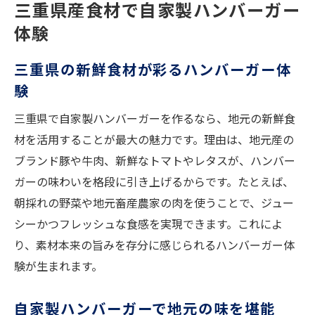
三重県の食文化が詰まったハンバーガーの
三重県産食材で自家製ハンバーガー
魅力
体験
新鮮な地元野菜と作る極上ハンバーガー
三重県の新鮮食材が彩るハンバーガー体
三重県産野菜で作るハンバーガーの美味し
験
さ
地元野菜たっぷりのハンバーガーアレンジ
三重県で自家製ハンバーガーを作るなら、地元の新鮮食
術
材を活用することが最大の魅力です。理由は、地元産の
ブランド豚や牛肉、新鮮なトマトやレタスが、ハンバー
旬の食材で引き立つハンバーガーの味わい
ガーの味わいを格段に引き上げるからです。たとえば、
ハンバーガーに合う三重の野菜選びのコツ
朝採れの野菜や地元畜産農家の肉を使うことで、ジュー
新鮮野菜が主役のハンバーガーレシピを紹
シーかつフレッシュな食感を実現できます。これによ
介
り、素材本来の旨みを存分に感じられるハンバーガー体
自宅で楽しむ三重の味わいハンバーガー術
験が生まれます。
自宅で手軽に作る三重県風ハンバーガー
三重の食材で楽しむ本格ハンバーガーレシ
自家製ハンバーガーで地元の味を堪能