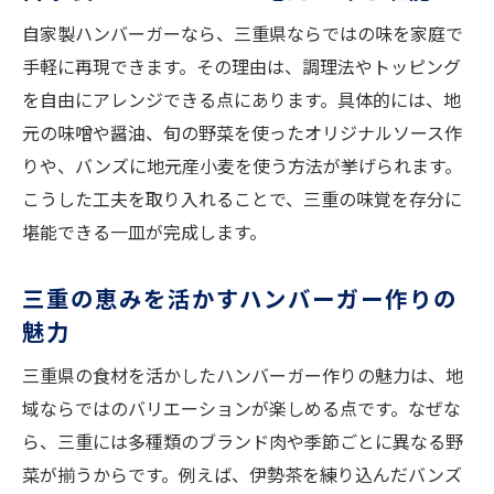
ピ
自家製ハンバーガーなら、三重県ならではの味を家庭で
ハンバーガー作りに最適な三重県食材の選
手軽に再現できます。その理由は、調理法やトッピング
び方
を自由にアレンジできる点にあります。具体的には、地
家庭で味わう三重グルメのハンバーガー体
元の味噌や醤油、旬の野菜を使ったオリジナルソース作
験
りや、バンズに地元産小麦を使う方法が挙げられます。
三重の味を楽しむハンバーガー調理ポイン
こうした工夫を取り入れることで、三重の味覚を存分に
ト
堪能できる一皿が完成します。
手作りならではの三重県ハンバーガーの魅力
三重の恵みを活かすハンバーガー作りの
手作りハンバーガーで感じる三重の風味と
魅力
魅力
自家製だからこそ味わえるハンバーガーの
三重県の食材を活かしたハンバーガー作りの魅力は、地
奥深さ
域ならではのバリエーションが楽しめる点です。なぜな
三重県食材を使ったハンバーガーのこだわ
ら、三重には多種類のブランド肉や季節ごとに異なる野
りポイント
菜が揃うからです。例えば、伊勢茶を練り込んだバンズ