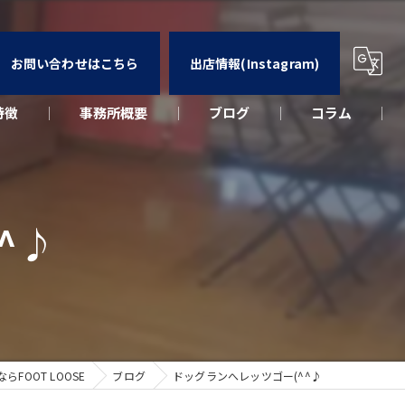
お問い合わせはこちら
出店情報(Instagram)
特徴
事務所概要
ブログ
コラム
カー
ウト
^♪
ーク
出店
FOOT LOOSE
ブログ
ドッグランへレッツゴー(^^♪