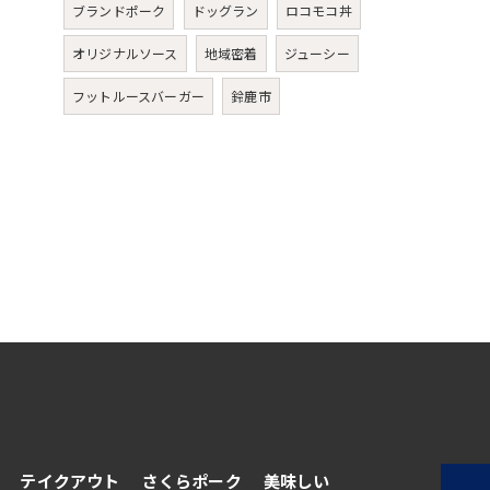
ブランドポーク
ドッグラン
ロコモコ丼
オリジナルソース
地域密着
ジューシー
フットルースバーガー
鈴鹿市
テイクアウト
さくらポーク
美味しい