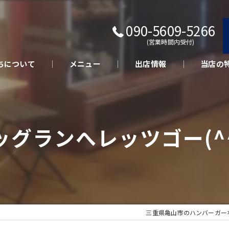
090-5609-5266
(営業時間内受付)
ちについて
メニュー
出店情報
当店の
キッチン
テイクア
ッグランへレッツゴー(^
さくらポ
美味しい
イベント
三重県亀山市のハンバーガーなら